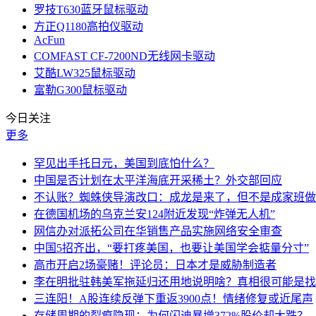
罗技T630蓝牙鼠标驱动
方正Q1180高拍仪驱动
AcFun
COMFAST CF-7200ND无线网卡驱动
艾酷LW325鼠标驱动
富勒G300鼠标驱动
今日关注
更多
罕见出手托日元，美国到底怕什么？
中国是否计划在太平洋海底开采稀土？外交部回应
不认账？蜘蛛侠导演改口：成龙是来了，但不是成家班做
在德国机场的乌克兰安124附近发现“炸弹无人机”
网信办对派拓公司在华销售产品实施网络安全审查
中国5招齐出，“要打疼美国，也要让美国学会掂量分寸”
高市开启2场豪赌！评论员：日本才是威胁制造者
李在明批驻韩美军拖延归还用地说明啥？真相很可能是找
三连阳！A股连续反弹下重返3900点！情绪修复或近尾声
存储周期的裂痕隐现：为何闪迪暴增372%股价却大跌？