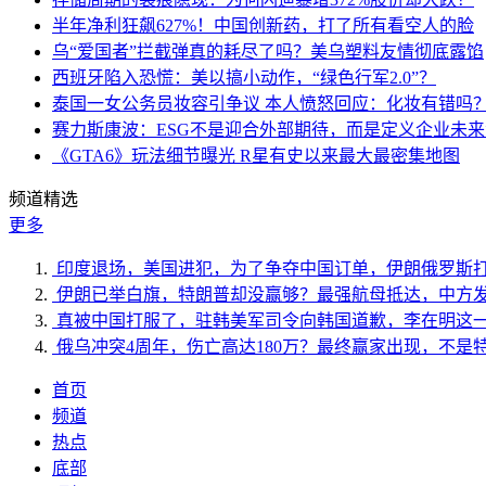
半年净利狂飙627%！中国创新药，打了所有看空人的脸
乌“爱国者”拦截弹真的耗尽了吗？美乌塑料友情彻底露馅
西班牙陷入恐慌：美以搞小动作，“绿色行军2.0”？
泰国一女公务员妆容引争议 本人愤怒回应：化妆有错吗
赛力斯康波：ESG不是迎合外部期待，而是定义企业未
《GTA6》玩法细节曝光 R星有史以来最大最密集地图
频道精选
更多
印度退场，美国进犯，为了争夺中国订单，伊朗俄罗斯
伊朗已举白旗，特朗普却没赢够？最强航母抵达，中方
真被中国打服了，驻韩美军司令向韩国道歉，李在明这
俄乌冲突4周年，伤亡高达180万？最终赢家出现，不是
首页
频道
热点
底部