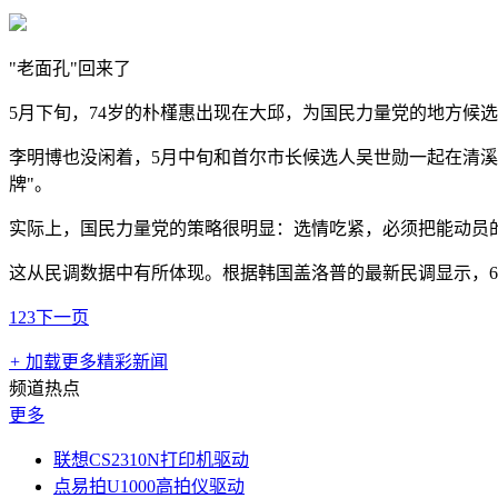
"老面孔"回来了
5月下旬，74岁的朴槿惠出现在大邱，为国民力量党的地方候
李明博也没闲着，5月中旬和首尔市长候选人吴世勋一起在清
牌"。
实际上，国民力量党的策略很明显：选情吃紧，必须把能动员
这从民调数据中有所体现。根据韩国盖洛普的最新民调显示，6
1
2
3
下一页
+
加载更多精彩新闻
频道热点
更多
联想CS2310N打印机驱动
点易拍U1000高拍仪驱动