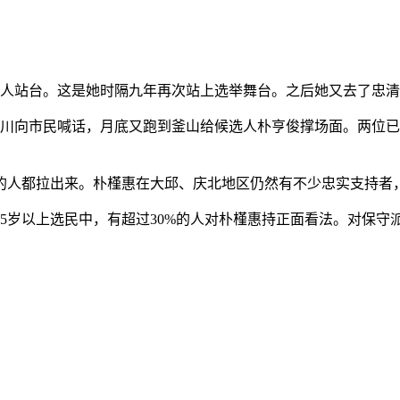
选人站台。这是她时隔九年再次站上选举舞台。之后她又去了忠
溪川向市民喊话，月底又跑到釜山给候选人朴亨俊撑场面。两位已
的人都拉出来。朴槿惠在大邱、庆北地区仍然有不少忠实支持者
5岁以上选民中，有超过30%的人对朴槿惠持正面看法。对保守