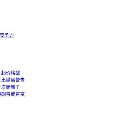
？
来竞争力
打起价格战
发出撤离警告
一次赌赢了
特朗普或普京