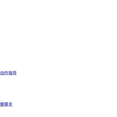
动作指导
替罪羊