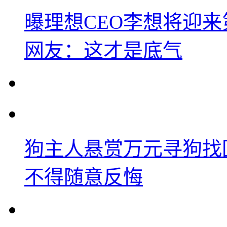
曝理想CEO李想将迎
网友：这才是底气
狗主人悬赏万元寻狗找
不得随意反悔