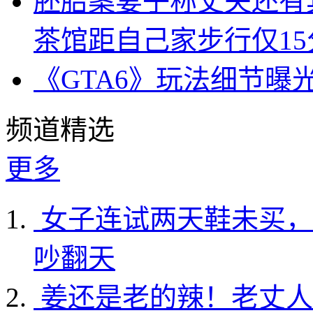
胚胎案妻子称丈夫还有
茶馆距自己家步行仅15
《GTA6》玩法细节曝
频道精选
更多
女子连试两天鞋未买，
吵翻天
姜还是老的辣！老丈人