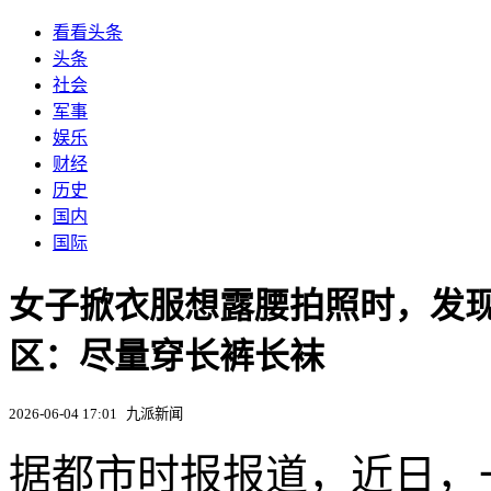
看看头条
头条
社会
军事
娱乐
财经
历史
国内
国际
女子掀衣服想露腰拍照时，发
区：尽量穿长裤长袜
2026-06-04 17:01
九派新闻
据都市时报报道，近日，