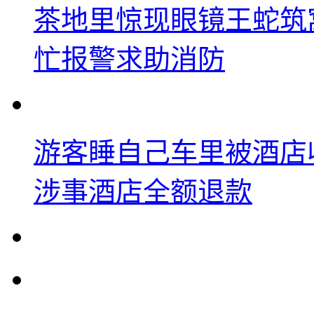
茶地里惊现眼镜王蛇筑
忙报警求助消防
游客睡自己车里被酒店
涉事酒店全额退款