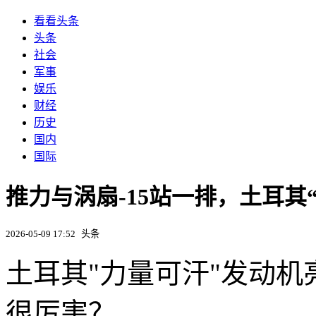
看看头条
头条
社会
军事
娱乐
财经
历史
国内
国际
推力与涡扇-15站一排，土耳其
2026-05-09 17:52
头条
土耳其"力量可汗"发动机
很厉害？