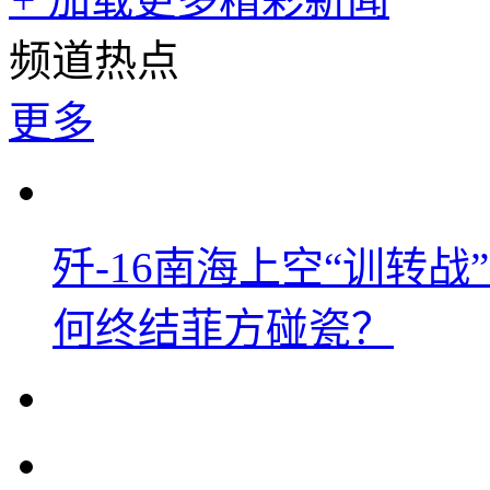
频道热点
更多
歼-16南海上空“训转
何终结菲方碰瓷？