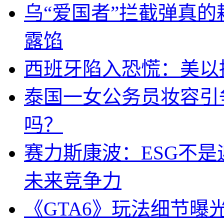
乌“爱国者”拦截弹真
露馅
西班牙陷入恐慌：美以搞
泰国一女公务员妆容引
吗？
赛力斯康波：ESG不
未来竞争力
《GTA6》玩法细节曝