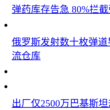
弹药库存告急 80%拦
俄罗斯发射数十枚弹道
流仓库
出厂仅2500万巴基斯