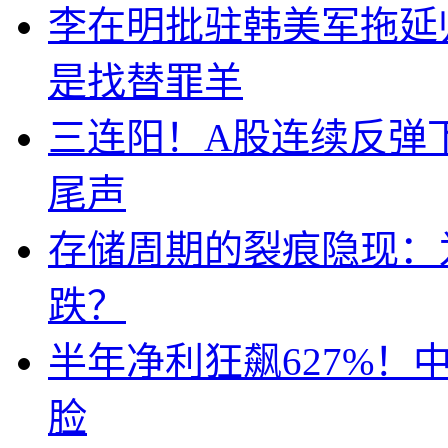
李在明批驻韩美军拖延
是找替罪羊
三连阳！A股连续反弹下
尾声
存储周期的裂痕隐现：为
跌？
半年净利狂飙627%
脸