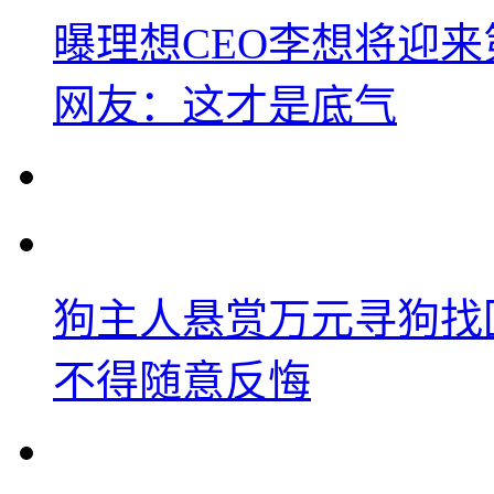
曝理想CEO李想将迎
网友：这才是底气
狗主人悬赏万元寻狗找
不得随意反悔