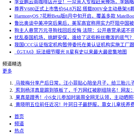
李亚鹏云南咖啡店开业！一众亲人专程赶来捧场，李嫣略
尊界V680正式上市售价64.8万起 搭载800V全主动悬架/
HarmonyOS 7花粉Beta版8月中旬开启，覆盖多款 MateBoo
鲁比奥谈中美冲突后果后，美军高官称用实力吓阻中国被
狗主人悬赏万元寻狗找回后反悔 法院：公开悬赏承诺不
扰乱泰国机场，挑衅安保，谁给了这些粉丝撒泼的底气？
我国CCC认证指定机构暂停委托在美认证机构实施工厂
《GTA6》玩法细节曝光 R星有史以来最大最密集地图
频道精选
更多
马筱梅分享产后日常，汪小菲贴心陪坐月子，给三胎儿
惹到杨洋真是踢到铁板了，千万网红被剧组除名！网友
果真是蹭秀！小S女儿参加时装周全网无认领，主动晒照
黄晓明五位前任近况！叶珂日子最舒服，靠女儿拿抚养
首页
频道
热点