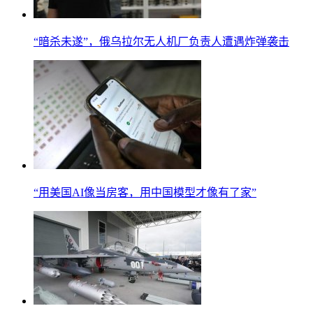
“暗杀未遂”，俄乌拉尔无人机厂负责人遭遇炸弹袭击
“用美国AI像当房客，用中国模型才像有了家”