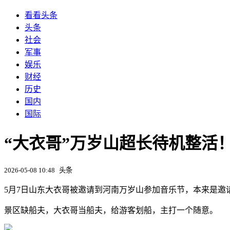
看看头条
头条
社会
军事
娱乐
财经
历史
国内
国际
“大衣哥”万岁山超长待机整活！
2026-05-08 10:48
头条
5月7日山东大衣哥被邀请到河南万岁山参加音乐节，本来是邀
景区缺船夫，大衣哥当船夫，给游客划船，主打一个随意。