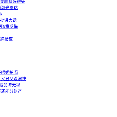
显腼腆躲镜头
6颗激光雷达
k
批讲大话
得随意反悔
跟踪检查
子喂奶拍嗝
：又丑又没演技
被品牌无视
费还能分财产