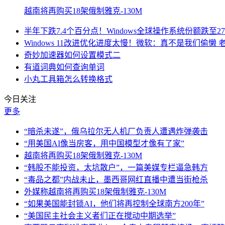
越南将再购买18架俄制雅克-130M
半年下跌7.4个百分点！Windows全球操作系统份额跌至27
Windows 11改进优化进度太慢！微软：真不是我们偷懒
奇妙加速器如何设置模式二
有道词典如何查询单词
小丸工具箱怎么转换格式
今日关注
更多
“暗杀未遂”，俄乌拉尔无人机厂负责人遭遇炸弹袭击
“用美国AI像当房客，用中国模型才像有了家”
越南将再购买18架俄制雅克-130M
“韩股不能投资，太坑散户”，一篇美媒专栏逼急韩方
“毒品之都”内战未止，墨西哥网红直播中遭当街枪杀
外媒称越南将再购买18架俄制雅克-130M
“如果美国能封锁AI，他们将再控制全球南方200年”
“美国民主社会主义者们正在搅动中期选举”