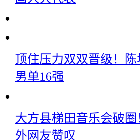
顶住压力双双晋级！陈
男单16强
大方县梯田音乐会破圈
外网友赞叹