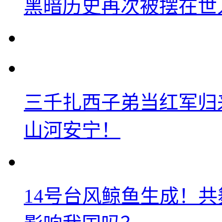
黑暗历史再次被摆在世
三千扎西子弟当红军归
山河安宁！
14号台风鲸鱼生成！