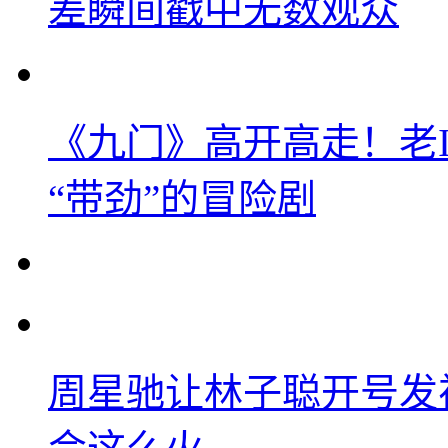
差瞬间戳中无数观众
《九门》高开高走！老
“带劲”的冒险剧
周星驰让林子聪开号发