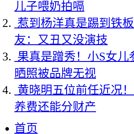
儿子喂奶拍嗝
惹到杨洋真是踢到铁板
友：又丑又没演技
果真是蹭秀！小S女儿
晒照被品牌无视
黄晓明五位前任近况！
养费还能分财产
首页