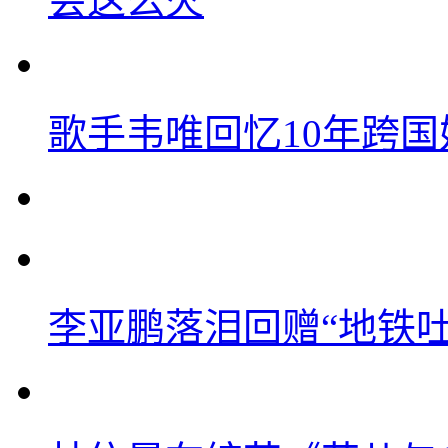
会这么火
歌手韦唯回忆10年跨
李亚鹏落泪回赠“地铁吐血