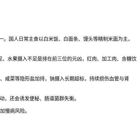
中排名第一。国人日常主食以白米饭、白面条、馒头等精制米面为主，
摄入不足、水果摄入不足是排在前三位的元凶，红肉、加工肉、含糖饮
菜、咸菜等隐形盐加持，钠摄入长期超标，持续损伤血管与肾
波动，还会诱发便秘、肠道菌群失衡。
增加慢病风险。