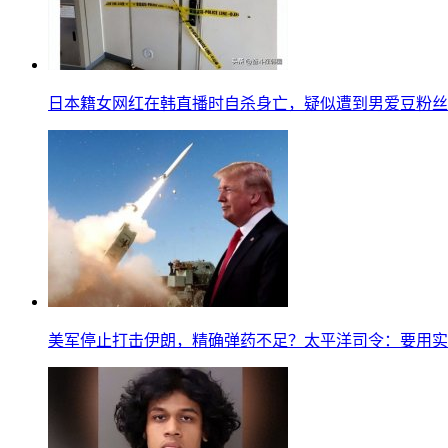
日本籍女网红在韩直播时自杀身亡，疑似遭到男爱豆粉丝
美军停止打击伊朗，精确弹药不足？太平洋司令：要用实