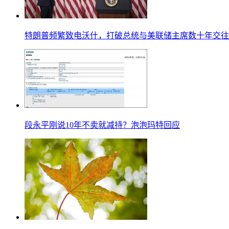
特朗普频繁致电沃什，打破总统与美联储主席数十年交往
段永平刚说10年不卖就减持？泡泡玛特回应