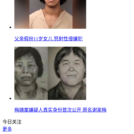
父亲假扮11岁女儿 怒射性侵嫌犯
梅姨案嫌疑人真实身份首次公开 原名谢家梅
今日关注
更多