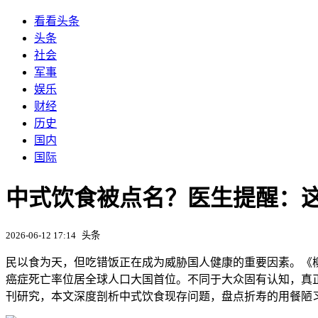
看看头条
头条
社会
军事
娱乐
财经
历史
国内
国际
中式饮食被点名？医生提醒：
2026-06-12 17:14
头条
民以食为天，但吃错饭正在成为威胁国人健康的重要因素。《柳
癌症死亡率位居全球人口大国首位。不同于大众固有认知，真正
刊研究，本文深度剖析中式饮食现存问题，盘点折寿的用餐陋