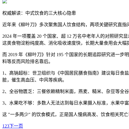
权威解读：中式饮食的三大核心隐患
近年来《柳叶刀》多次聚焦国人饮食结构，两项关键研究直指
2024 年一项覆盖 20 个国家、超 12 万名中老年人的对
这类食物淀粉纯度高、消化吸收速度快，长期大量食用会大幅提
而 2019 年《柳叶刀》针对 195 个国家的长期追踪研究
料等反而风险排名靠后。
1、高钠超标：世卫组织与《中国居民膳食指南》建议每日食盐
脏，催生高血压、中风等疾病。
2、全谷物匮乏：三餐依赖精制米面，燕麦、糙米、杂豆等全谷
3、水果吃不够：多数人无法达到每日水果摄入标准，水果中
这 "一多两少" 的饮食模式，正是国人慢病高发、饮食相关死
1
2
3
下一页