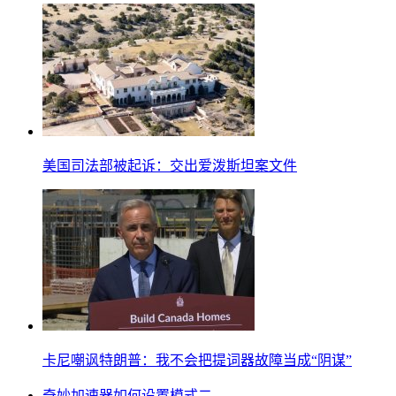
美国司法部被起诉：交出爱泼斯坦案文件
卡尼嘲讽特朗普：我不会把提词器故障当成“阴谋”
奇妙加速器如何设置模式二