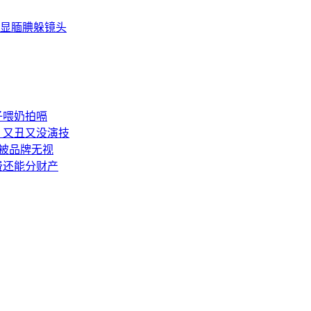
显腼腆躲镜头
子喂奶拍嗝
：又丑又没演技
被品牌无视
费还能分财产