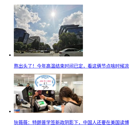
熬出头了！今年高温结束时间已定，看这俩节点啥时候凉
狄薇薇：特朗普学签新政阴影下，中国人还要在美国读博