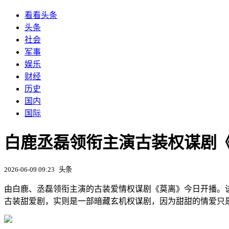
看看头条
头条
社会
军事
娱乐
财经
历史
国内
国际
白鹿丞磊领衔主演古装权谋剧
2026-06-09 09:23
头条
由白鹿、丞磊领衔主演的古装爱情权谋剧《莫离》今日开播。
古装甜爱剧，实则是一部暗藏玄机权谋剧，因为甜甜的情爱只