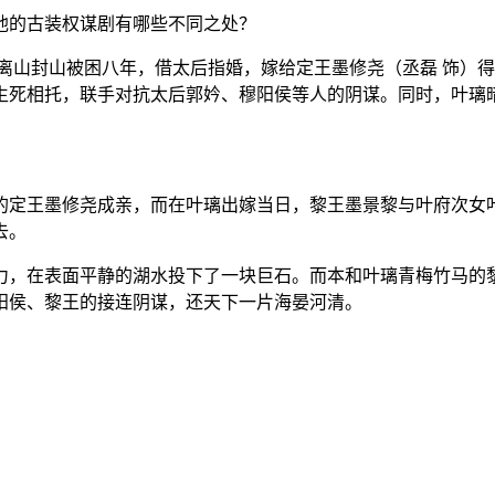
他的古装权谋剧有哪些不同之处？
离山封山被困八年，借太后指婚，嫁给定王墨修尧（丞磊 饰）
生死相托，联手对抗太后郭妗、穆阳侯等人的阴谋。同时，叶璃
。
的定王墨修尧成亲，而在叶璃出嫁当日，黎王墨景黎与叶府次女
去。
力，在表面平静的湖水投下了一块巨石。而本和叶璃青梅竹马的黎
阳侯、黎王的接连阴谋，还天下一片海晏河清。