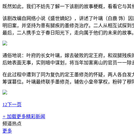
既然如此，我们不妨先了解一下该剧的故事梗概，看看它与其
该剧改编自网络小说《盛世嫡妃》，讲述了叶璃（白鹿 饰）因
明旧案，并坚持为患有腿疾的墨修尧治疗。二人从相互试探到
最后，二人携手立于春日阳光下，走向属于他们的未来的故事
通俗地说：叶府的长女叶璃，嫁去破败的定王府，和双腿残疾
后她表面无事，实则暗中谋划，将当年加害离山的官员一一除
在此过程中遭到了同为复仇的定王墨修尧的怀疑，两人各自发
筹谋篡位。叶璃最终联手墨修尧，辅佐小皇帝掌权，粉碎了穆
1
2
下一页
+
加载更多精彩新闻
频道热点
更多