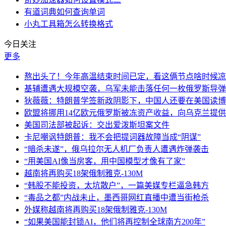
有道词典如何查询单词
小丸工具箱怎么转换格式
今日关注
更多
熬出头了！今年高温结束时间已定，看这俩节点啥时候凉
基辅遭遇大规模空袭，乌军未能击落任何一枚俄罗斯导弹
狄薇薇：特朗普学签新政阴影下，中国人还要在美国读博
欧盟将挪用14亿欧元俄罗斯被冻资产收益，向乌克兰提
美国司法部被起诉：交出爱泼斯坦案文件
卡尼嘲讽特朗普：我不会把提词器故障当成“阴谋”
“暗杀未遂”，俄乌拉尔无人机厂负责人遭遇炸弹袭击
“用美国AI像当房客，用中国模型才像有了家”
越南将再购买18架俄制雅克-130M
“韩股不能投资，太坑散户”，一篇美媒专栏逼急韩方
“毒品之都”内战未止，墨西哥网红直播中遭当街枪杀
外媒称越南将再购买18架俄制雅克-130M
“如果美国能封锁AI，他们将再控制全球南方200年”