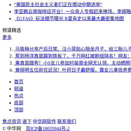
“美国民主社会主义者们正在搅动中期选举”
李亚鹏云南咖啡店开业！一众亲人专程赶来捧场，李嫣略
《GTA6》玩法细节曝光 R星有史以来最大最密集地图
频道精选
更多
马筱梅分享产后日常，汪小菲贴心陪坐月子，给三胎儿
惹到杨洋真是踢到铁板了，千万网红被剧组除名！网友
果真是蹭秀！小S女儿参加时装周全网无认领，主动晒照
黄晓明五位前任近况！叶珂日子最舒服，靠女儿拿抚养
首页
频道
热点
底部
顶部
焦点资讯
速下
中华网软件
联系我们
© 中华网
京ICP备18035944号-2