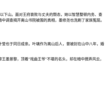
得以下山。面对王府衰败与丈夫的颓态，她以智慧整顿内务、查
暗中调查揭开离山书院被围的真相，墨修尧也洗刷了家族冤屈。
叶莹也于同日成亲。叶璃作为离山后人，曾被封在山中八年，婚
王墨景黎，顶着"戏曲王爷"不堪的名头，却在暗中搅弄风云，