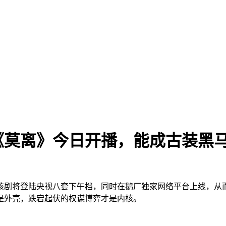
《莫离》今日开播，能成古装黑
该剧将登陆央视八套下午档，同时在鹅厂独家网络平台上线，从
是外壳，跌宕起伏的权谋博弈才是内核。