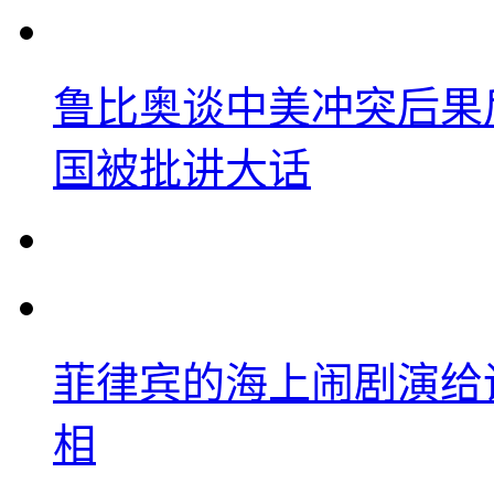
鲁比奥谈中美冲突后果
国被批讲大话
菲律宾的海上闹剧演给
相