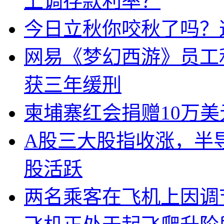
上调存款利率？
今日立秋你咬秋了吗？
网易《梦幻西游》员工
获三年缓刑
柬埔寨红会捐赠10万
A股三大股指收涨，半
股活跃
两名乘客在飞机上因调