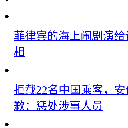
菲律宾的海上闹剧演给
相
拒载22名中国乘客，安
歉：惩处涉事人员