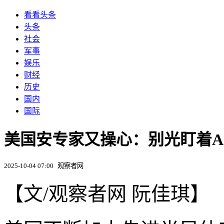
看看头条
头条
社会
军事
娱乐
财经
历史
国内
国际
美国安专家又操心：别光盯着A
2025-10-04 07:00
观察者网
【文/观察者网 阮佳琪】