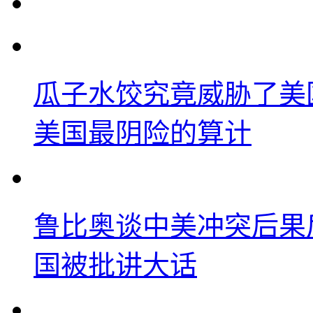
瓜子水饺究竟威胁了美
美国最阴险的算计
鲁比奥谈中美冲突后果
国被批讲大话