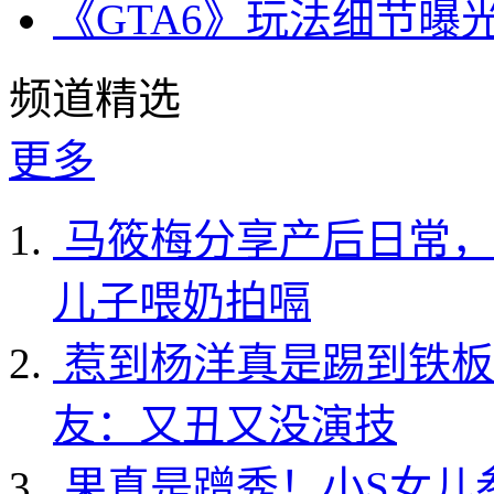
《GTA6》玩法细节曝
频道精选
更多
马筱梅分享产后日常，
儿子喂奶拍嗝
惹到杨洋真是踢到铁板
友：又丑又没演技
果真是蹭秀！小S女儿