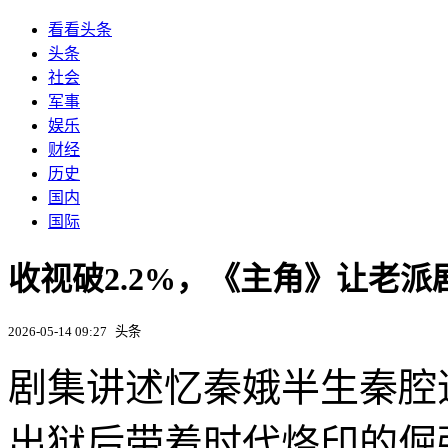
看看头条
头条
社会
军事
娱乐
财经
历史
国内
国际
收视破2.2%，《主角》让老派
2026-05-14 09:27
头条
剧集讲述忆秦娥半生秦腔
出狱后带着时代烙印的倔