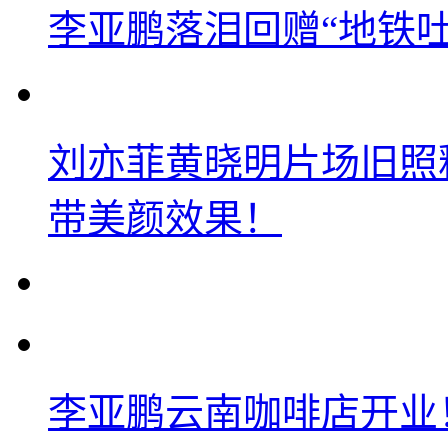
李亚鹏落泪回赠“地铁吐血
刘亦菲黄晓明片场旧照
带美颜效果！
李亚鹏云南咖啡店开业