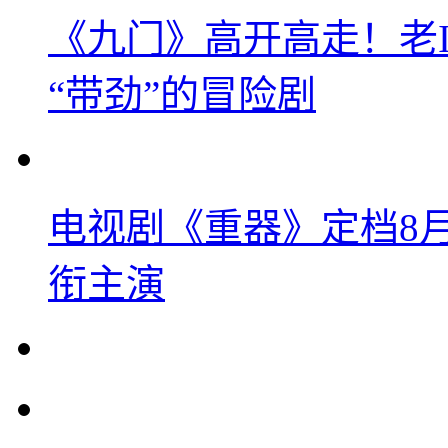
《九门》高开高走！老
“带劲”的冒险剧
电视剧《重器》定档8
衔主演