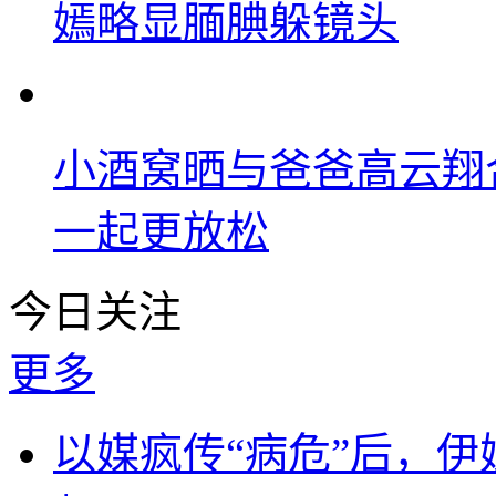
嫣略显腼腆躲镜头
小酒窝晒与爸爸高云翔
一起更放松
今日关注
更多
以媒疯传“病危”后，伊