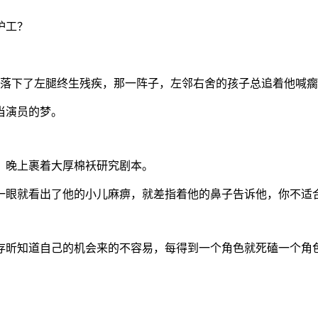
护工？
，落下了左腿终生残疾，那一阵子，左邻右舍的孩子总追着他喊
当演员的梦。
，晚上裹着大厚棉袄研究剧本。
考官一眼就看出了他的小儿麻痹，就差指着他的鼻子告诉他，你不适
存昕知道自己的机会来的不容易，每得到一个角色就死磕一个角