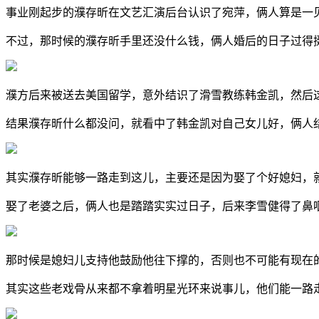
事业刚起步的濮存昕在文艺汇演后台认识了宛萍，俩人算是一
不过，那时候的濮存昕手里还没什么钱，俩人婚后的日子过得
濮方后来被送去美国留学，意外结识了滑雪教练韩金凯，然后
结果濮存昕什么都没问，就看中了韩金凯对自己女儿好，俩人
其实濮存昕能够一路走到这儿，主要还是因为娶了个好媳妇，
娶了老婆之后，俩人也是踏踏实实过日子，后来李雪健得了鼻
那时候是媳妇儿支持他鼓励他往下撑的，否则也不可能有现在
其实这些老戏骨从来都不拿着明星光环来说事儿，他们能一路