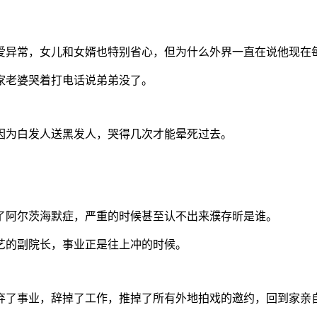
爱异常，女儿和女婿也特别省心，但为什么外界一直在说他现在
自家老婆哭着打电话说弟弟没了。
因为白发人送黑发人，哭得几次才能晕死过去。
了阿尔茨海默症，严重的时候甚至认不出来濮存昕是谁。
艺的副院长，事业正是往上冲的时候。
弃了事业，辞掉了工作，推掉了所有外地拍戏的邀约，回到家亲