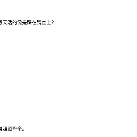
每天活的像是踩在钢丝上？
自照顾母亲。