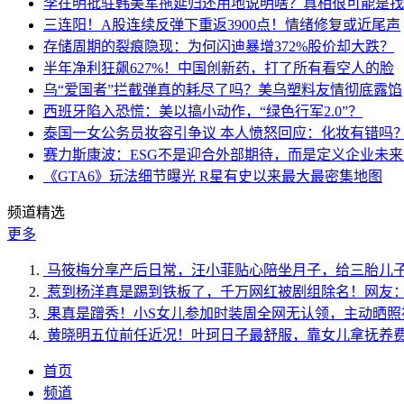
李在明批驻韩美军拖延归还用地说明啥？真相很可能是找
三连阳！A股连续反弹下重返3900点！情绪修复或近尾声
存储周期的裂痕隐现：为何闪迪暴增372%股价却大跌？
半年净利狂飙627%！中国创新药，打了所有看空人的脸
乌“爱国者”拦截弹真的耗尽了吗？美乌塑料友情彻底露馅
西班牙陷入恐慌：美以搞小动作，“绿色行军2.0”？
泰国一女公务员妆容引争议 本人愤怒回应：化妆有错吗
赛力斯康波：ESG不是迎合外部期待，而是定义企业未
《GTA6》玩法细节曝光 R星有史以来最大最密集地图
频道精选
更多
马筱梅分享产后日常，汪小菲贴心陪坐月子，给三胎儿
惹到杨洋真是踢到铁板了，千万网红被剧组除名！网友
果真是蹭秀！小S女儿参加时装周全网无认领，主动晒照
黄晓明五位前任近况！叶珂日子最舒服，靠女儿拿抚养
首页
频道