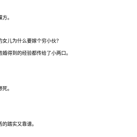
濮方。
的女儿为什么要嫁个穷小伙？
结婚得到的经验都传给了小两口。
想死。
活的踏实又靠谱。