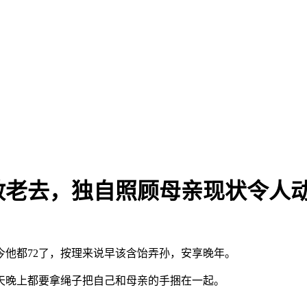
敢老去，独自照顾母亲现状令人
他都72了，按理来说早该含饴弄孙，安享晚年。
天晚上都要拿绳子把自己和母亲的手捆在一起。