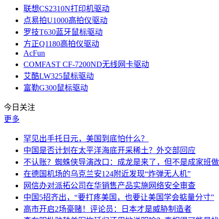
联想CS2310N打印机驱动
点易拍U1000高拍仪驱动
罗技T630蓝牙鼠标驱动
方正Q1180高拍仪驱动
AcFun
COMFAST CF-7200ND无线网卡驱动
艾酷LW325鼠标驱动
富勒G300鼠标驱动
今日关注
更多
罕见出手托日元，美国到底怕什么？
中国是否计划在太平洋海底开采稀土？外交部回应
不认账？蜘蛛侠导演改口：成龙是来了，但不是成家班做
在德国机场的乌克兰安124附近发现“炸弹无人机”
网信办对派拓公司在华销售产品实施网络安全审查
中国5招齐出，“要打疼美国，也要让美国学会掂量分寸”
高市开启2场豪赌！评论员：日本才是威胁制造者