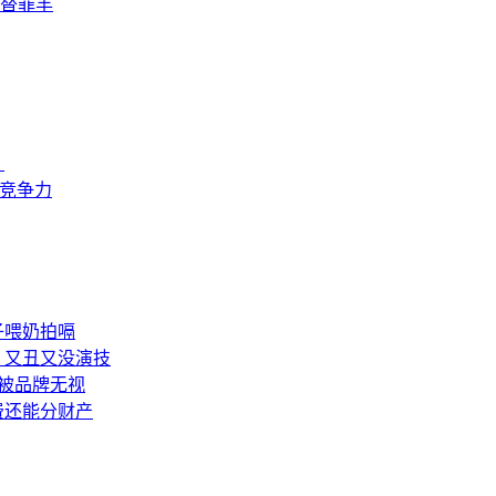
替罪羊
？
来竞争力
子喂奶拍嗝
：又丑又没演技
被品牌无视
费还能分财产