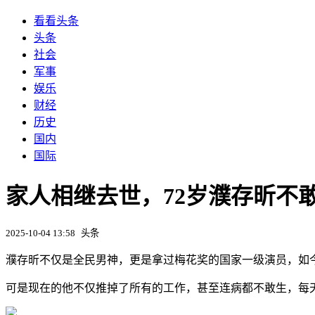
看看头条
头条
社会
军事
娱乐
财经
历史
国内
国际
家人相继去世，72岁濮存昕不
2025-10-04 13:58
头条
濮存昕不仅是全民男神，更是拿过梅花奖的国家一级演员，如今
可是现在的他不仅推掉了所有的工作，甚至连病都不敢生，每