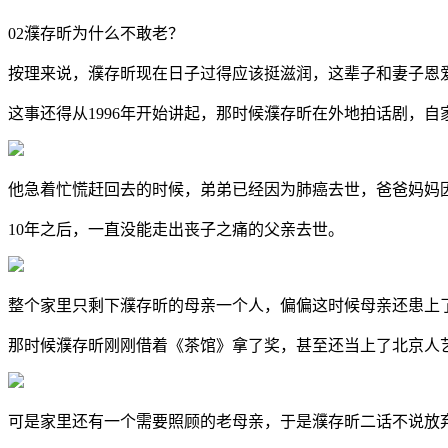
02濮存昕为什么不敢老？
按理来说，濮存昕现在日子过得应该挺滋润，这辈子和妻子恩
这事还得从1996年开始讲起，那时候濮存昕在外地拍话剧，
他急着忙慌赶回去的时候，弟弟已经因为肺癌去世，爸爸妈妈
10年之后，一直没能走出丧子之痛的父亲去世。
整个家里只剩下濮存昕的母亲一个人，偏偏这时候母亲还患上
那时候濮存昕刚刚借着《茶馆》拿了奖，甚至还当上了北京人
可是家里还有一个需要照顾的老母亲，于是濮存昕二话不说放