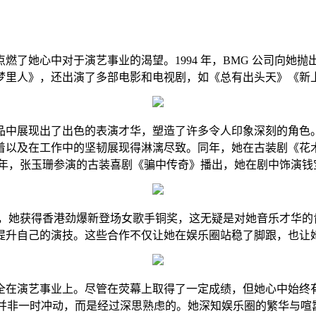
燃了她心中对于演艺事业的渴望。1994 年，BMG 公司向她
梦里人》，还出演了多部电影和电视剧，如《总有出头天》《新
展现出了出色的表演才华，塑造了许多令人印象深刻的角色。199
着以及在工作中的坚韧展现得淋漓尽致。同年，她在古装剧《花
9 年，张玉珊参演的古装喜剧《骗中传奇》播出，她在剧中饰演
 年，她获得香港劲爆新登场女歌手铜奖，这无疑是对她音乐才华
提升自己的演技。这些合作不仅让她在娱乐圈站稳了脚跟，也让
演艺事业上。尽管在荧幕上取得了一定成绩，但她心中始终有一个
决定并非一时冲动，而是经过深思熟虑的。她深知娱乐圈的繁华与