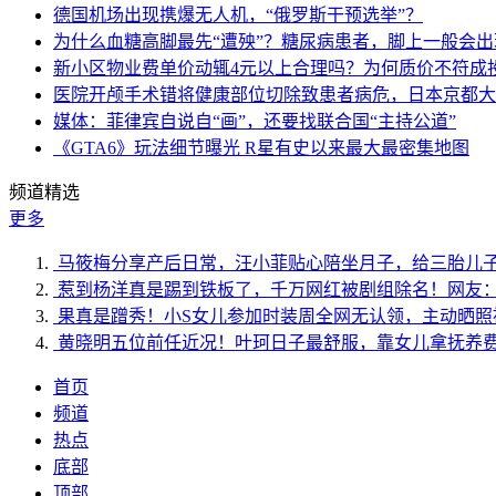
德国机场出现携爆无人机，“俄罗斯干预选举”？
为什么血糖高脚最先“遭殃”？糖尿病患者，脚上一般会
新小区物业费单价动辄4元以上合理吗？为何质价不符成
医院开颅手术错将健康部位切除致患者病危，日本京都大
媒体：菲律宾自说自“画”，还要找联合国“主持公道”
《GTA6》玩法细节曝光 R星有史以来最大最密集地图
频道精选
更多
马筱梅分享产后日常，汪小菲贴心陪坐月子，给三胎儿
惹到杨洋真是踢到铁板了，千万网红被剧组除名！网友
果真是蹭秀！小S女儿参加时装周全网无认领，主动晒照
黄晓明五位前任近况！叶珂日子最舒服，靠女儿拿抚养
首页
频道
热点
底部
顶部