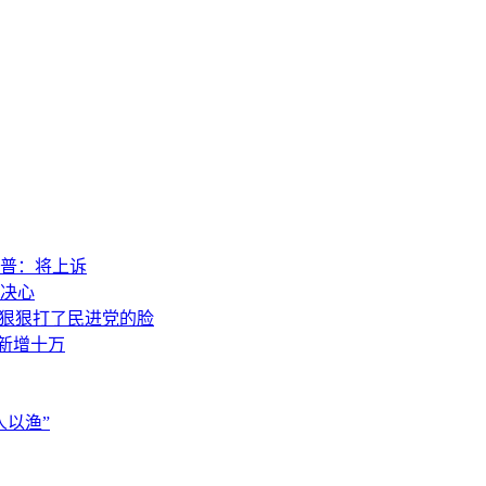
普：将上诉
决心
，狠狠打了民进党的脸
素新增十万
以渔”