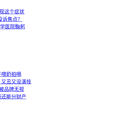
出现这个症状
投诉焦点？
学医院鞠躬
子喂奶拍嗝
：又丑又没演技
被品牌无视
费还能分财产