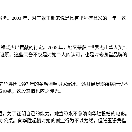
。2003 年，对于张玉珊来说是具有里程碑意义的一年。这
域杰出贡献的肯定。2006 年，她又荣获 "世界杰出华人奖"，
的最好证明。这些荣誉不仅是对她个人的认可，也是对修身堂品牌的
华胜因 1997 年的金融海啸身家缩水，还身患足部疾病行动不
照顾她，这段恋情也随之曝光。
强，为了证明自己的能力，她宣称永不参演向华胜投拍的电影。
的二手办公桌。向华胜起初对她的创业行为不以为然，但张玉珊凭借