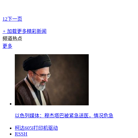
1
2
下一页
+
加载更多精彩新闻
频道热点
更多
以色列媒体：穆杰塔巴被紧急送医，情况危急
柯达605l打印机驱动
RSSH