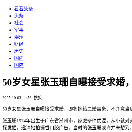
看看头条
头条
社会
军事
娱乐
财经
历史
国内
国际
50岁女星张玉珊自曝接受求婚
2025-10-03 11:56
搜狐
50岁女星张玉珊自曝接受求婚，即将嫁给二婚富豪，不介意当
张玉珊1974年出生于广东省潮州市，家庭条件优渥，从小就
探发掘，邀请她拍摄香口胶广告。当时的张玉珊或许并未想到