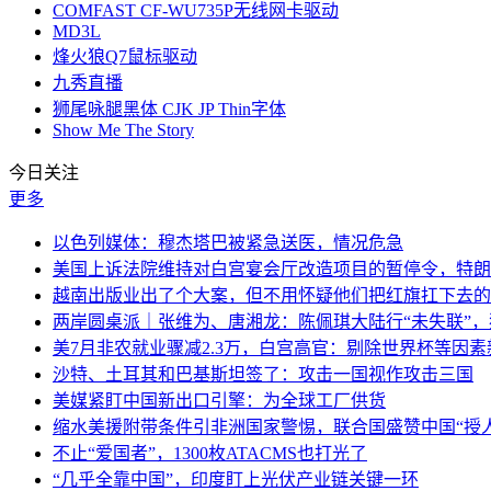
COMFAST CF-WU735P无线网卡驱动
MD3L
烽火狼Q7鼠标驱动
九秀直播
狮尾咏腿黑体 CJK JP Thin字体
Show Me The Story
今日关注
更多
以色列媒体：穆杰塔巴被紧急送医，情况危急
美国上诉法院维持对白宫宴会厅改造项目的暂停令，特朗
越南出版业出了个大案，但不用怀疑他们把红旗扛下去的
两岸圆桌派｜张维为、唐湘龙：陈佩琪大陆行“未失联”
美7月非农就业骤减2.3万，白宫高官：剔除世界杯等因
沙特、土耳其和巴基斯坦签了：攻击一国视作攻击三国
美媒紧盯中国新出口引擎：为全球工厂供货
缩水美援附带条件引非洲国家警惕，联合国盛赞中国“授人
不止“爱国者”，1300枚ATACMS也打光了
“几乎全靠中国”，印度盯上光伏产业链关键一环