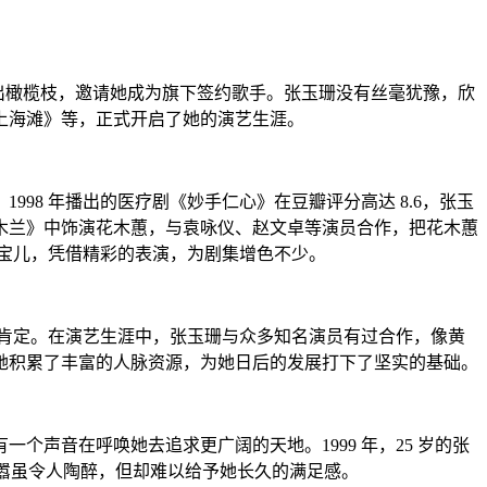
抛出橄榄枝，邀请她成为旗下签约歌手。张玉珊没有丝毫犹豫，欣
上海滩》等，正式开启了她的演艺生涯。
8 年播出的医疗剧《妙手仁心》在豆瓣评分高达 8.6，张玉
木兰》中饰演花木蕙，与袁咏仪、赵文卓等演员合作，把花木蕙
钱宝儿，凭借精彩的表演，为剧集增色不少。
的肯定。在演艺生涯中，张玉珊与众多知名演员有过合作，像黄
她积累了丰富的人脉资源，为她日后的发展打下了坚实的基础。
声音在呼唤她去追求更广阔的天地。1999 年，25 岁的张
喧嚣虽令人陶醉，但却难以给予她长久的满足感。