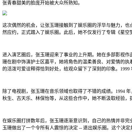
张青春甜美的脸庞开始被大众所熟知。
这次偶然的机会，让张玉珊接触到了娱乐圈的浮华与魅力，也点
然应约，正式踏入了娱乐圈。此后，她不仅发行了专辑《星空
进入演艺圈后，张玉珊迎来了事业的上升期。她在多部影视作品中
珊在剧中饰演护士区嘉平，她将角色的温柔善良、对爱情的执
的活泼可爱诠释得恰到好处，给观众留下了深刻的印象。199
除了电视剧，张玉珊在音乐领域也取得了不错的成绩。1994
秋生、古天乐、林保怡等，从这些合作中，她不断汲取经验，
在娱乐圈打拼数年后，张玉珊逐渐意识到，自己的热情并非完全在
玉珊做出了一个令所有人震惊的决定 -- 退出娱乐圈。这个