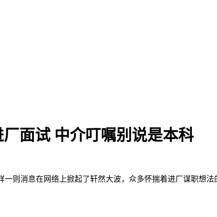
进厂面试 中介叮嘱别说是本科
这样一则消息在网络上掀起了轩然大波，众多怀揣着进厂谋职想