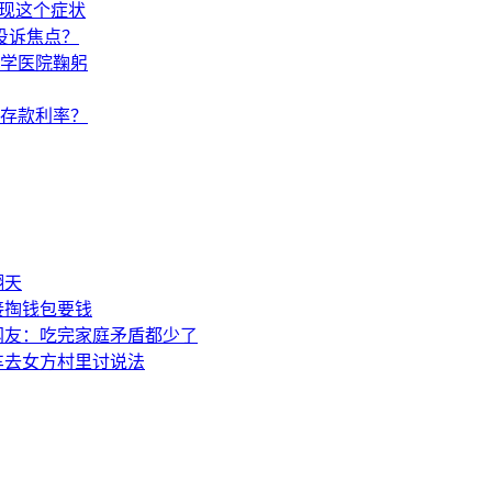
出现这个症状
投诉焦点？
学医院鞠躬
调存款利率？
翻天
接掏钱包要钱
网友：吃完家庭矛盾都少了
车去女方村里讨说法