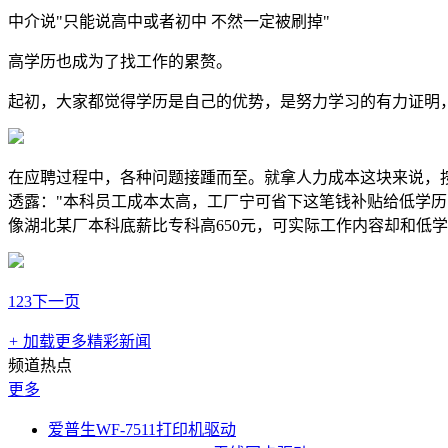
中介说"只能说高中或者初中 不然一定被刷掉"
高学历也成为了找工作的累赘。
起初，大家都觉得学历是自己的优势，是努力学习的有力证明
在应聘过程中，各种问题接踵而至。就拿人力成本这块来说，
透露："本科员工成本太高，工厂宁可省下这笔钱补贴给低学
像湖北某厂本科底薪比专科高650元，可实际工作内容却和低
1
2
3
下一页
+
加载更多精彩新闻
频道热点
更多
爱普生WF‑7511打印机驱动