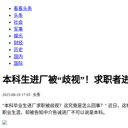
看看头条
头条
社会
军事
娱乐
财经
历史
国内
国际
本科生进厂被“歧视”！求职者
2025-08-19 17:05
头条
"本科毕业生进厂求职被歧视？这究竟是怎么回事？" 近日，
职业生涯，却被告知中介告诫进厂不可以说是本科。