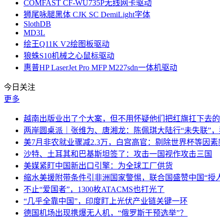
COMFAST CF-WU735P无线网卡驱动
狮尾咏腿黑体 CJK SC DemiLight字体
SlothDB
MD3L
绘王Q11K V2绘图板驱动
狼蛛S10机械之心鼠标驱动
惠普HP LaserJet Pro MFP M227sdn一体机驱动
今日关注
更多
越南出版业出了个大案，但不用怀疑他们把红旗扛下去的
两岸圆桌派｜张维为、唐湘龙：陈佩琪大陆行“未失联”
美7月非农就业骤减2.3万，白宫高官：剔除世界杯等因
沙特、土耳其和巴基斯坦签了：攻击一国视作攻击三国
美媒紧盯中国新出口引擎：为全球工厂供货
缩水美援附带条件引非洲国家警惕，联合国盛赞中国“授人
不止“爱国者”，1300枚ATACMS也打光了
“几乎全靠中国”，印度盯上光伏产业链关键一环
德国机场出现携爆无人机，“俄罗斯干预选举”？