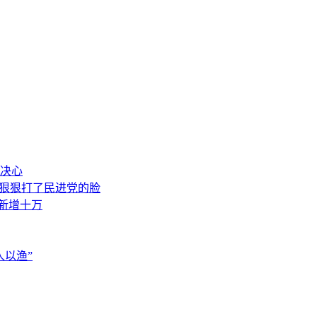
决心
，狠狠打了民进党的脸
素新增十万
以渔”