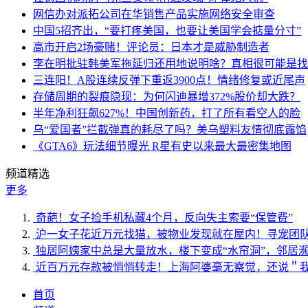
网信办对派拓公司在华销售产品实施网络安全审查
中国5招齐出，“要打疼美国，也要让美国学会掂量分寸”
高市开启2场豪赌！评论员：日本才是威胁制造者
李在明批驻韩美军拖延归还用地说明啥？真相很可能是找
三连阳！A股连续反弹下重返3900点！情绪修复或近尾声
存储周期的裂痕隐现：为何闪迪暴增372%股价却大跌？
半年净利狂飙627%！中国创新药，打了所有看空人的脸
乌“爱国者”拦截弹真的耗尽了吗？美乌塑料友情彻底露馅
《GTA6》玩法细节曝光 R星有史以来最大最密集地图
频道精选
更多
奇葩！女子捡手机私藏4个月，反向失主索要“保管费”
沪一女子花近万元找猫，被物业发现就在屋内！寻宠团
独居阿姨家中总是大量放水，楼下变成“水帘洞”，邻居
近百万元存款被悄悄转走！上海阿婆毫无察觉，还说＂
首页