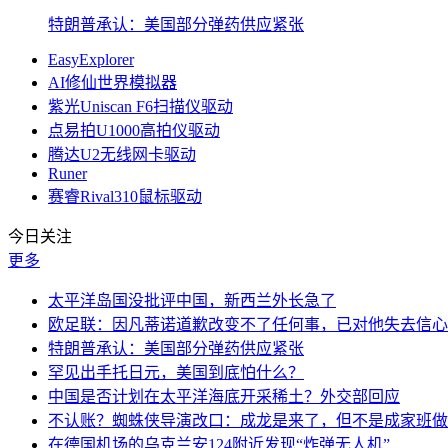
特朗普承认：美国部分弹药供应紧张
EasyExplorer
AI修仙世界模拟器
紫光Uniscan F6扫描仪驱动
点易拍U1000高拍仪驱动
腾达U2无线网卡驱动
Runer
赛睿Rival310鼠标驱动
今日关注
更多
太平洋岛国没批评中国，新西兰外长急了
欧足联：因凡蒂诺道歉改变不了任何事，已对他失去信心
特朗普承认：美国部分弹药供应紧张
罕见出手托日元，美国到底怕什么？
中国是否计划在太平洋海底开采稀土？外交部回应
不认账？蜘蛛侠导演改口：成龙是来了，但不是成家班做
在德国机场的乌克兰安124附近发现“炸弹无人机”