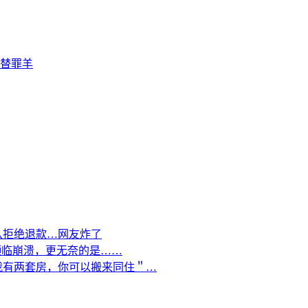
替罪羊
队拒绝退款…网友炸了
濒临崩溃，更无奈的是……
我有两套房，你可以搬来同住＂…