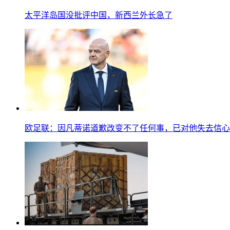
太平洋岛国没批评中国，新西兰外长急了
欧足联：因凡蒂诺道歉改变不了任何事，已对他失去信心