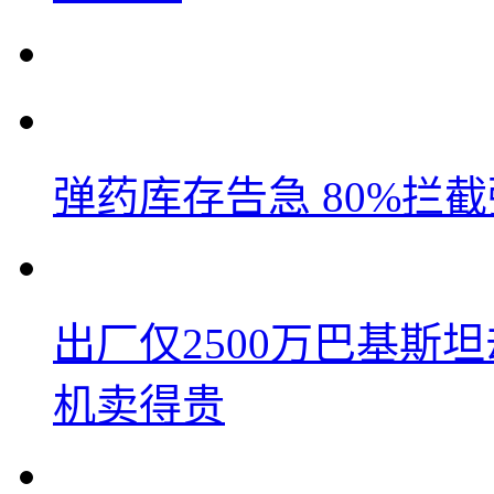
弹药库存告急 80%拦
出厂仅2500万巴基斯
机卖得贵