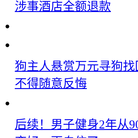
涉事酒店全额退款
狗主人悬赏万元寻狗找
不得随意反悔
后续！男子健身2年从9