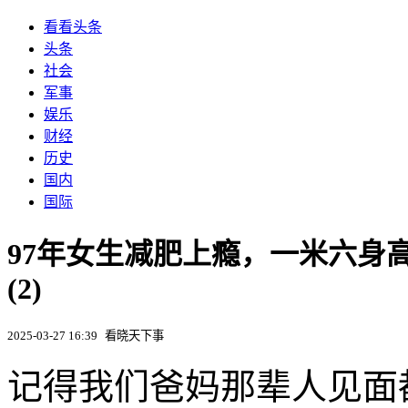
看看头条
头条
社会
军事
娱乐
财经
历史
国内
国际
97年女生减肥上瘾，一米六身
(2)
2025-03-27 16:39
看晓天下事
记得我们爸妈那辈人见面