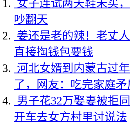
女子连试两天鞋未买，
吵翻天
姜还是老的辣！老丈人
直接掏钱包要钱
河北女婿到内蒙古过年
了，网友：吃完家庭矛
男子花32万娶妻被拒
开车去女方村里讨说法