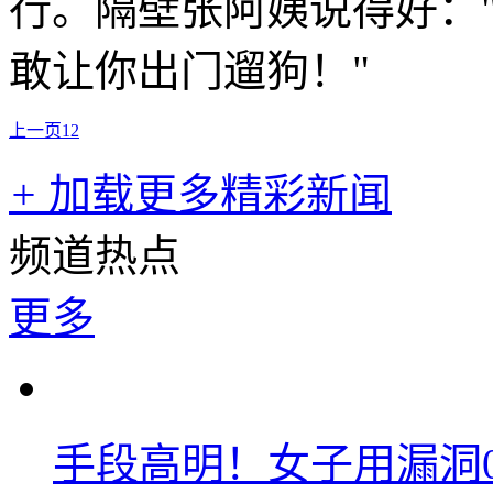
行。隔壁张阿姨说得好：
敢让你出门遛狗！"
上一页
1
2
+
加载更多精彩新闻
频道热点
更多
手段高明！女子用漏洞