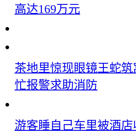
高达169万元
茶地里惊现眼镜王蛇筑
忙报警求助消防
游客睡自己车里被酒店