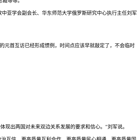
总裁等等。
欧中亚学会副会长、华东师范大学俄罗斯研究中心执行主任刘军
间的元首互访已经形成惯例，时间点应该早就敲定了，不会临时
'，体现出两国对未来双边关系发展的要求和信心。"刘军说。
政治互信、更高质量互利合作、更高质量民心相通、更高质量国