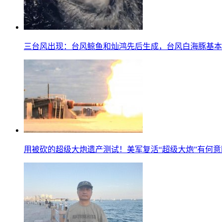
三台风出现：台风鲸鱼和灿鸿先后生成，台风白海豚基本
用被砍的超级大炮遗产测试！美军复活“超级大炮”有何意