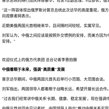
普京总统的随行团队阵容豪华，包含5位副总理、8位部长，
"这一阵容体现出俄罗斯对普京总统此次访华的高度重视，俄
向观察者网表示。
近期美俄两国元首相继来华，且间隔时间较短，实属罕见。
刘军认为，中俄之间应该是按照外交惯例的安排，而美方因为
安排。"
欢迎仪式上的俄方代表团
总台记者李晋拍摄
中俄着眼于未来，强调"高质量"发展
普京访华期间，中俄两国元首先后举行小范围、大范围会谈。
刘军指出，两国领导人都着眼于战略长远，希望开展长远合作。
"过去我们经常讲中俄关系'长期、健康、稳定发展'，现在强调
中俄元首共同会见记者时，中国领导人指出"推动中俄关系实现