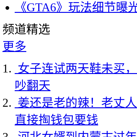
《GTA6》玩法细节曝
频道精选
更多
女子连试两天鞋未买，
吵翻天
姜还是老的辣！老丈人
直接掏钱包要钱
河北女婿到内蒙古过年