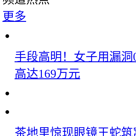
更多
手段高明！女子用漏洞
高达169万元
茶地里惊现眼镜王蛇筑