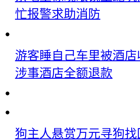
忙报警求助消防
游客睡自己车里被酒店
涉事酒店全额退款
狗主人悬赏万元寻狗找