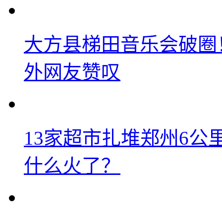
大方县梯田音乐会破圈
外网友赞叹
13家超市扎堆郑州6
什么火了？