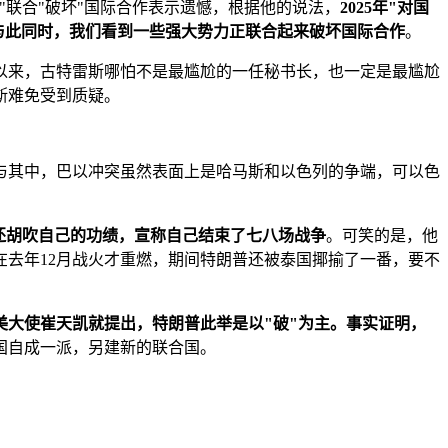
"联合"破坏"国际合作表示遗憾，根据他的说法，
2025年"对国
与此同时，我们看到一些强大势力正联合起来破坏国际合作
。
以来，古特雷斯哪怕不是最尴尬的一任秘书长，也一定是最尴尬
斯难免受到质疑。
与其中，巴以冲突虽然表面上是哈马斯和以色列的争端，可以色
还胡吹自己的功绩，宣称自己结束了七八场战争
。可笑的是，他
去年12月战火才重燃，期间特朗普还被泰国揶揄了一番，要不
美大使崔天凯就提出，特朗普此举是以"破"为主。事实证明，
国自成一派，另建新的联合国。