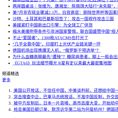
两岸圆桌派｜张维为、唐湘龙：陈佩琪大陆行“未失联”
美7月非农就业骤减2.3万，白宫高官：剔除世界杯等因
沙特、土耳其和巴基斯坦签了：攻击一国视作攻击三国
美媒紧盯中国新出口引擎：为全球工厂供货
缩水美援附带条件引非洲国家警惕，联合国盛赞中国“授人
不止“爱国者”，1300枚ATACMS也打光了
“几乎全靠中国”，印度盯上光伏产业链关键一环
德国机场出现携爆无人机，“俄罗斯干预选举”？
为什么血糖高脚最先“遭殃”？糖尿病患者，脚上一般会
《GTA6》玩法细节曝光 R星有史以来最大最密集地图
频道精选
更多
美国公开放话，不信任中国，中美谈判前，还想给中国
突击搜查中企，巴拿马总统放话，不准中国反制，外交
被中方反制后，日本一片哀嚎，高市态度大变，开始劝
抢走美国巨额订单，默茨访华第二站为何是杭州？德国