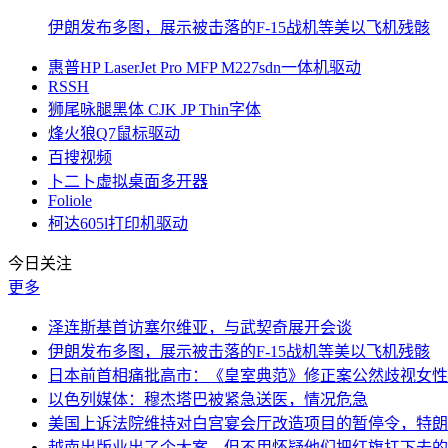
伊朗发布多图，展示被击落的F-15战机等美以飞机残骸
惠普HP LaserJet Pro MFP M227sdn一体机驱动
RSSH
狮尾咏腿黑体 CJK JP Thin字体
烽火狼Q7鼠标驱动
百搜视频
卜二卜虚拟桌面多开器
Foliole
柯达605l打印机驱动
今日关注
更多
泽连斯基首访塞尔维亚，与武契奇展开会谈
伊朗发布多图，展示被击落的F-15战机等美以飞机残骸
日本前首相痛批高市：《皇室典范》修正案公然歧视女性
以色列媒体：穆杰塔巴被紧急送医，情况危急
美国上诉法院维持对白宫宴会厅改造项目的暂停令，特朗
越南出版业出了个大案，但不用怀疑他们把红旗扛下去的