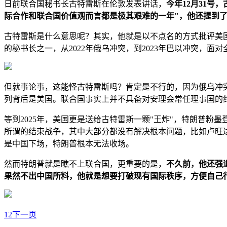
日前联合国秘书长古特雷斯在伦敦发表讲话，
今年12月31号
际合作和联合国价值观而言都是极其艰难的一年"，他还提到了
古特雷斯是什么意思呢？其实，他就是以不点名的方式批评美
的秘书长之一，从2022年俄乌冲突，到2023年巴以冲突，
但就事论事，这能怪古特雷斯吗？肯定是不行的，因为俄乌冲
列背后是美国。联合国事实上并不具备对安理会常任理事国的
等到2025年，美国更是送给古特雷斯一颗"王炸"，特朗普粉墨
所谓的结束战争，其中大部分都没有解决根本问题，比如卢旺
是中国下场，特朗普根本无法收场。
然而特朗普就是瞧不上联合国，更重要的是，
不久前，他还强
果然不出中国所料，他就是想要打破现有国际秩序，方便自己
1
2
下一页