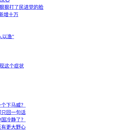
，狠狠打了民进党的脸
素新增十万
以渔”
出现这个症状
一个下马威？
部只回一句话
中国冷静了？
还有更大野心