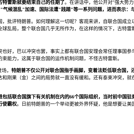
，古特雷斯就要结束自己的任期了
。在讲话中，他公开对"强大势力
"气候混乱"加速、国际法遭"践踏"等一系列问题，进而表示：
国，批评特朗普。如何理解这一切呢？客观来讲，自联合国成立
面对全球乱局，整个联合国几乎无所作为，在这样的情况下，古特雷
突也好，巴以冲突也罢，事实上都有联合国安理会常任理事国参
约束能力，这属于联合国的运作机制问题，不怪古特雷斯。
登场，
特朗普不仅公开对联合国指手画脚，变着法贬低联合国，
达和刚果（金）之间的局势就一直没有缓和。还有泰柬冲突，就在
退包括联合国旗下有关机制在内的66个国际组织，当时前中国驻
行使霸权
。日前特朗普的一个举动更被外界怀疑，他是想要让美