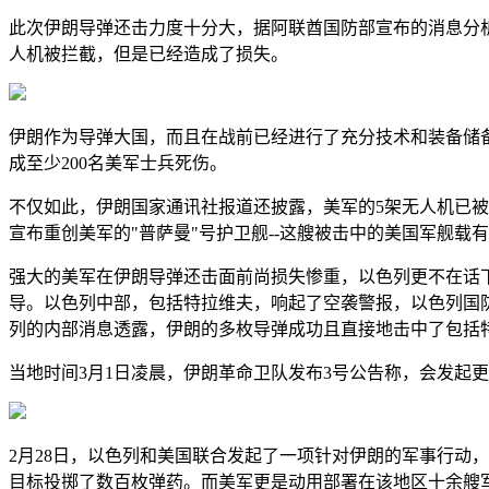
此次伊朗导弹还击力度十分大，据阿联酋国防部宣布的消息分析
人机被拦截，但是已经造成了损失。
伊朗作为导弹大国，而且在战前已经进行了充分技术和装备储
成至少200名美军士兵死伤。
不仅如此，伊朗国家通讯社报道还披露，美军的5架无人机已
宣布重创美军的"普萨曼"号护卫舰--这艘被击中的美国军舰载
强大的美军在伊朗导弹还击面前尚损失惨重，以色列更不在话下。希
导。以色列中部，包括特拉维夫，响起了空袭警报，以色列国防
列的内部消息透露，伊朗的多枚导弹成功且直接地击中了包括
当地时间3月1日凌晨，伊朗革命卫队发布3号公告称，会发起
2月28日，以色列和美国联合发起了一项针对伊朗的军事行动，
目标投掷了数百枚弹药。而美军更是动用部署在该地区十余艘