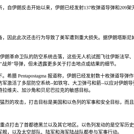
，自伊朗反击开始以来，伊朗已经发射137枚弹道导弹和209架
备，因此此次还击行为导致了美军遭到重大损失。据伊朗塔斯尼
被伊朗革命卫队的防空系统击落，这些无人机试图飞往伊斯法罕
有"战斧"导弹，但未透露更多关于打击地点或结果的细节。
腊 Pentapostagma 报道称，伊朗已经发射数十枚弹道
军激活了多层防空系统--如铁穹、大卫弹弓和箭--以应对伊朗导
特拉维夫、加沙角和贝尼巴拉克的敏感目标。
更猛烈的攻击，打击目标是美国和以色列的军事和安全目标，而
重点打击了首都德黑兰以及其它地区。以色列发动的是空军历史上
军舰，以及太空部队、陆军和海军陆战队都参与军事行动。