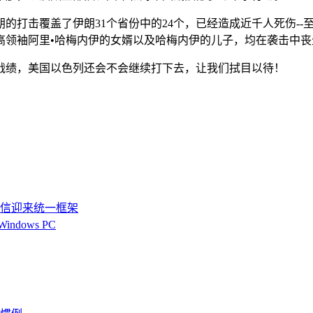
打击覆盖了伊朗31个省份中的24个，已经造成近千人死伤--至
最高领袖阿里•哈梅内伊的女婿以及哈梅内伊的儿子，均在袭击中丧
战绩，美国以色列还会不会继续打下去，让我们拭目以待！
S通信迎来统一框架
dows PC