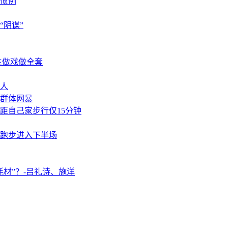
惯例
阴谋”
主做戏做全套
人
群体网暴
距自己家步行仅15分钟
卷跑步进入下半场
材”？-吕礼诗、施洋