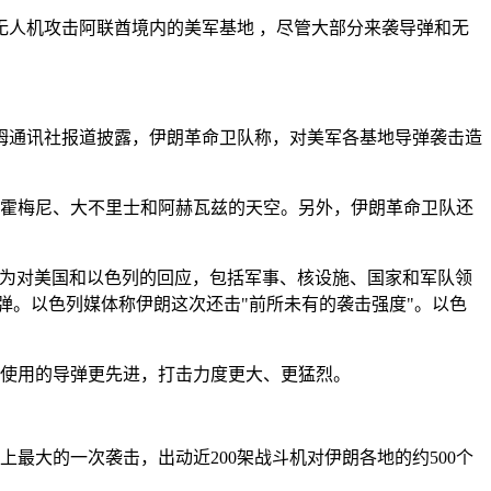
无人机攻击阿联酋境内的美军基地 ，尽管大部分来袭导弹和无
姆通讯社报道披露，伊朗革命卫队称，对美军各基地导弹袭击造
、霍梅尼、大不里士和阿赫瓦兹的天空。另外，伊朗革命卫队还
导弹作为对美国和以色列的回应，包括军事、核设施、国家和军队领
弹。以色列媒体称伊朗这次还击"前所未有的袭击强度"。以色
且使用的导弹更先进，打击力度更大、更猛烈。
最大的一次袭击，出动近200架战斗机对伊朗各地的约500个