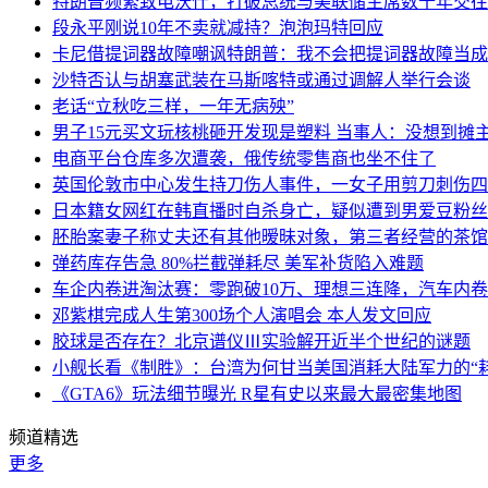
特朗普频繁致电沃什，打破总统与美联储主席数十年交往
段永平刚说10年不卖就减持？泡泡玛特回应
卡尼借提词器故障嘲讽特朗普：我不会把提词器故障当成“
沙特否认与胡塞武装在马斯喀特或通过调解人举行会谈
老话“立秋吃三样，一年无病殃”
男子15元买文玩核桃砸开发现是塑料 当事人：没想到摊
电商平台仓库多次遭袭，俄传统零售商也坐不住了
英国伦敦市中心发生持刀伤人事件，一女子用剪刀刺伤四
日本籍女网红在韩直播时自杀身亡，疑似遭到男爱豆粉丝
胚胎案妻子称丈夫还有其他暧昧对象，第三者经营的茶馆
弹药库存告急 80%拦截弹耗尽 美军补货陷入难题
车企内卷进淘汰赛：零跑破10万、理想三连降，汽车内
邓紫棋完成人生第300场个人演唱会 本人发文回应
胶球是否存在？北京谱仪Ⅲ实验解开近半个世纪的谜题
小舰长看《制胜》：台湾为何甘当美国消耗大陆军力的“耗
《GTA6》玩法细节曝光 R星有史以来最大最密集地图
频道精选
更多