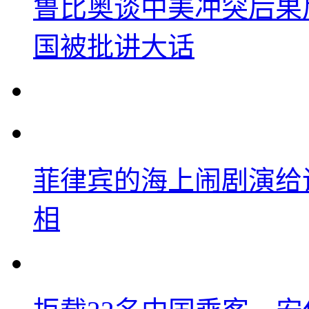
鲁比奥谈中美冲突后果
国被批讲大话
菲律宾的海上闹剧演给
相