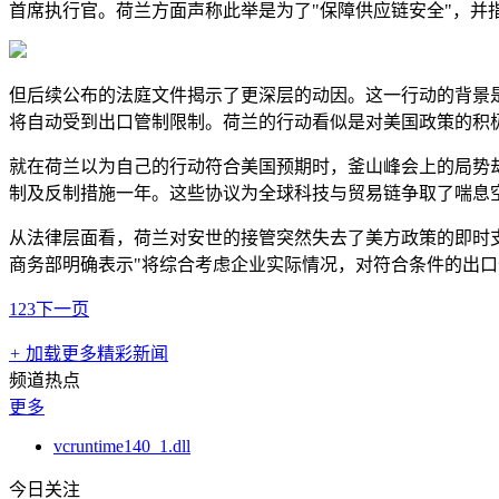
首席执行官。荷兰方面声称此举是为了"保障供应链安全"，并
但后续公布的法庭文件揭示了更深层的动因。这一行动的背景是
将自动受到出口管制限制。荷兰的行动看似是对美国政策的积
就在荷兰以为自己的行动符合美国预期时，釜山峰会上的局势
制及反制措施一年。这些协议为全球科技与贸易链争取了喘息
从法律层面看，荷兰对安世的接管突然失去了美方政策的即时
商务部明确表示"将综合考虑企业实际情况，对符合条件的出
1
2
3
下一页
+
加载更多精彩新闻
频道热点
更多
vcruntime140_1.dll
今日关注