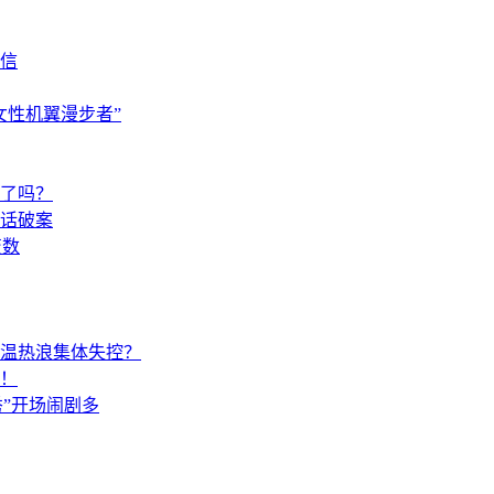
信
女性机翼漫步者”
了吗？
闲话破案
变数
高温热浪集体失控？
！
秀”开场闹剧多