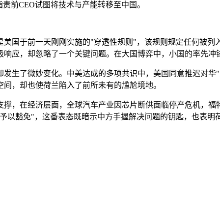
指责前CEO试图将技术与产能转移至中国。
美国于前一天刚刚实施的"穿透性规则"，该规则规定任何被列入
极响应，却忽略了一个关键问题。在大国博弈中，小国的率先冲
却发生了微妙变化。中美达成的多项共识中，美国同意推迟对华"
空间，却也使荷兰陷入了前所未有的尴尬境地。
支撑，在经济层面，全球汽车产业因芯片断供面临停产危机，福
口予以豁免"，这番表态既暗示中方手握解决问题的钥匙，也表明