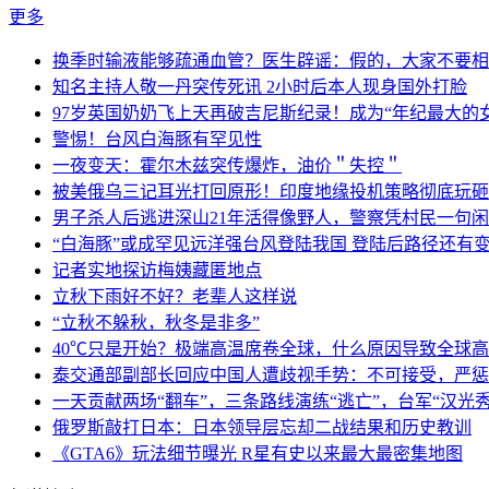
更多
换季时输液能够疏通血管？医生辟谣：假的，大家不要相
知名主持人敬一丹突传死讯 2小时后本人现身国外打脸
97岁英国奶奶飞上天再破吉尼斯纪录！成为“年纪最大的
警惕！台风白海豚有罕见性
一夜变天：霍尔木兹突传爆炸，油价＂失控＂
被美俄乌三记耳光打回原形！印度地缘投机策略彻底玩砸
男子杀人后逃进深山21年活得像野人，警察凭村民一句
“白海豚”或成罕见远洋强台风登陆我国 登陆后路径还有
记者实地探访梅姨藏匿地点
立秋下雨好不好？老辈人这样说
“立秋不躲秋，秋冬是非多”
40℃只是开始？极端高温席卷全球，什么原因导致全球
泰交通部副部长回应中国人遭歧视手势：不可接受，严惩
一天贡献两场“翻车”，三条路线演练“逃亡”，台军“汉光
俄罗斯敲打日本：日本领导层忘却二战结果和历史教训
《GTA6》玩法细节曝光 R星有史以来最大最密集地图