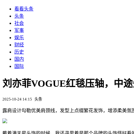
看看头条
头条
社会
军事
娱乐
财经
历史
国内
国际
刘亦菲VOGUE红毯压轴，中途
2025-10-24 14:15
头条
露肩设计勾勒优美肩颈线，发型上点缀繁花发饰，增添柔美氛
戴着满天星头饰的时候，我还寻思着是那个品牌的头饰怪好看的