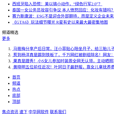
西班牙陷入恐慌：美以搞小动作，“绿色行军2.0”？
泰国一女公务员妆容引争议 本人愤怒回应：化妆有错吗
赛力斯康波：ESG不是迎合外部期待，而是定义企业未
《GTA6》玩法细节曝光 R星有史以来最大最密集地图
频道精选
更多
马筱梅分享产后日常，汪小菲贴心陪坐月子，给三胎儿
惹到杨洋真是踢到铁板了，千万网红被剧组除名！网友
果真是蹭秀！小S女儿参加时装周全网无认领，主动晒照
黄晓明五位前任近况！叶珂日子最舒服，靠女儿拿抚养
首页
频道
热点
底部
顶部
焦点资讯
速下
中华网软件
联系我们