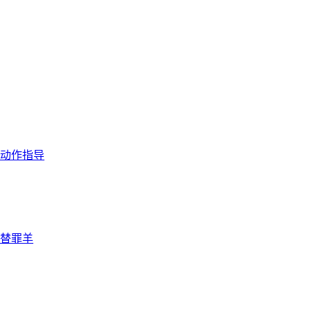
动作指导
替罪羊