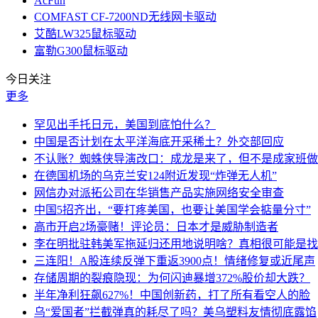
AcFun
COMFAST CF-7200ND无线网卡驱动
艾酷LW325鼠标驱动
富勒G300鼠标驱动
今日关注
更多
罕见出手托日元，美国到底怕什么？
中国是否计划在太平洋海底开采稀土？外交部回应
不认账？蜘蛛侠导演改口：成龙是来了，但不是成家班做
在德国机场的乌克兰安124附近发现“炸弹无人机”
网信办对派拓公司在华销售产品实施网络安全审查
中国5招齐出，“要打疼美国，也要让美国学会掂量分寸”
高市开启2场豪赌！评论员：日本才是威胁制造者
李在明批驻韩美军拖延归还用地说明啥？真相很可能是找
三连阳！A股连续反弹下重返3900点！情绪修复或近尾声
存储周期的裂痕隐现：为何闪迪暴增372%股价却大跌？
半年净利狂飙627%！中国创新药，打了所有看空人的脸
乌“爱国者”拦截弹真的耗尽了吗？美乌塑料友情彻底露馅