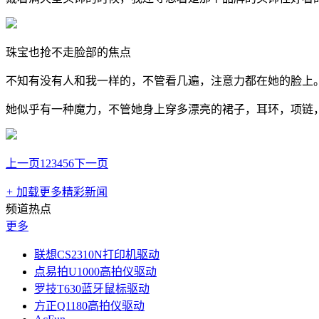
珠宝也抢不走脸部的焦点
不知有没有人和我一样的，不管看几遍，注意力都在她的脸上
她似乎有一种魔力，不管她身上穿多漂亮的裙子，耳环，项链
上一页
1
2
3
4
5
6
下一页
+
加载更多精彩新闻
频道热点
更多
联想CS2310N打印机驱动
点易拍U1000高拍仪驱动
罗技T630蓝牙鼠标驱动
方正Q1180高拍仪驱动