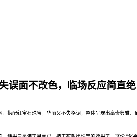
失误面不改色，临场反应简直绝了
围，搭配红宝石珠宝，华丽又不失格调，整体呈现出高贵典雅、仙
，结果只是满天星而已。把干花戴出珠宝的效果了，这份 "化平