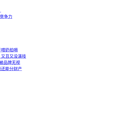
？
来竞争力
子喂奶拍嗝
：又丑又没演技
被品牌无视
费还能分财产