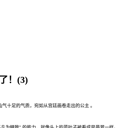
！(3)
气十足的气质，宛如从宫廷画卷走出的公主 。
凡为精致" 的能力，就像头上的菜叶子被看成是翡翠一样。