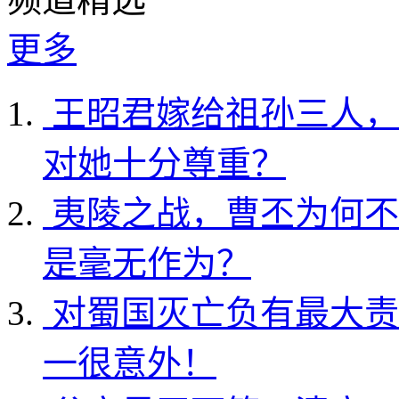
更多
王昭君嫁给祖孙三人，
对她十分尊重？
夷陵之战，曹丕为何不
是毫无作为？
对蜀国灭亡负有最大责
一很意外！