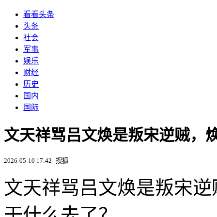
看看头条
头条
社会
军事
娱乐
财经
历史
国内
国际
文天祥骂吕文焕是叛宋逆贼，
2026-05-10 17:42
搜狐
文天祥骂吕文焕是叛宋逆
干什么去了？