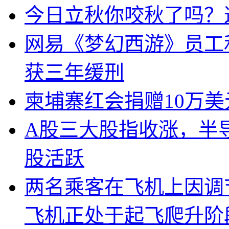
今日立秋你咬秋了吗？
网易《梦幻西游》员工
获三年缓刑
柬埔寨红会捐赠10万
A股三大股指收涨，半
股活跃
两名乘客在飞机上因调
飞机正处于起飞爬升阶