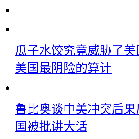
瓜子水饺究竟威胁了美
美国最阴险的算计
鲁比奥谈中美冲突后果
国被批讲大话