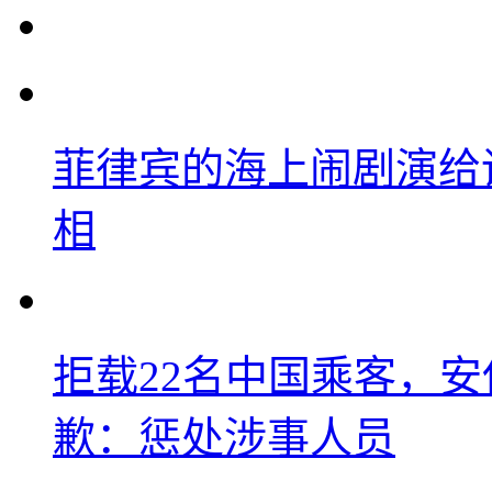
菲律宾的海上闹剧演给
相
拒载22名中国乘客，安
歉：惩处涉事人员