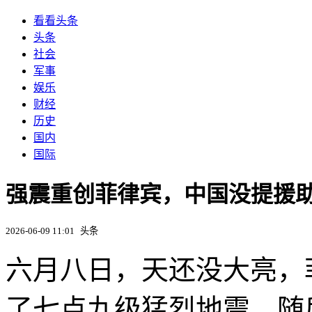
看看头条
头条
社会
军事
娱乐
财经
历史
国内
国际
强震重创菲律宾，中国没提援
2026-06-09 11:01
头条
六月八日，天还没大亮，
了七点九级猛烈地震，随