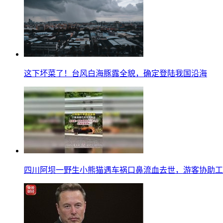
这下坏菜了！台风白海豚露全貌，确定登陆我国沿海
四川阿坝一野生小熊猫遇车祸口鼻流血去世，游客协助工