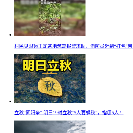
村民见眼镜王蛇茶地筑窝报警求助，消防员赶到“打包”带
立秋“阴阳争” 明日19时立秋“5人要躲秋”，指哪5人？