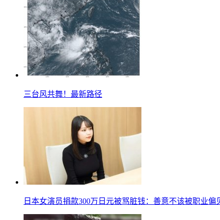
三台风共舞！最新路径
日本女演员捐款300万日元被骂脏钱：善意不该被职业偏