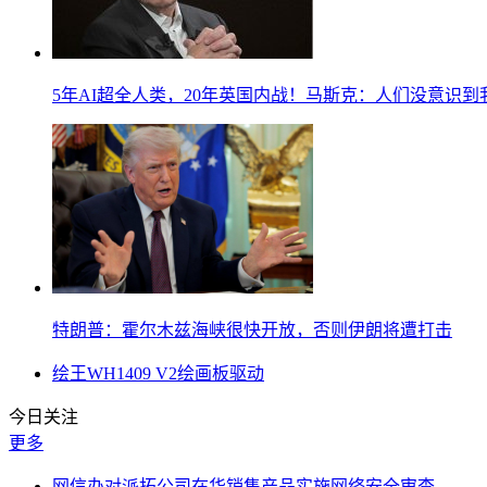
5年AI超全人类，20年英国内战！马斯克：人们没意识
特朗普：霍尔木兹海峡很快开放，否则伊朗将遭打击
绘王WH1409 V2绘画板驱动
今日关注
更多
网信办对派拓公司在华销售产品实施网络安全审查