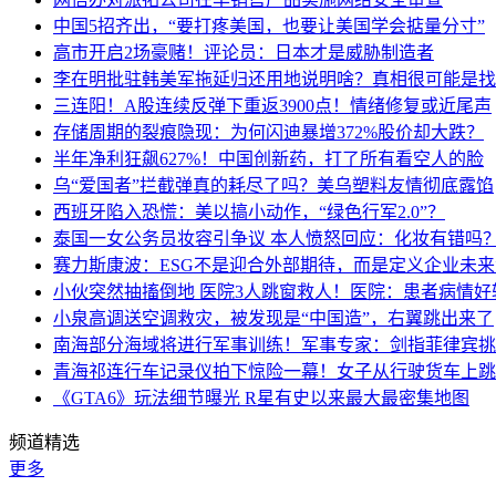
中国5招齐出，“要打疼美国，也要让美国学会掂量分寸”
高市开启2场豪赌！评论员：日本才是威胁制造者
李在明批驻韩美军拖延归还用地说明啥？真相很可能是找
三连阳！A股连续反弹下重返3900点！情绪修复或近尾声
存储周期的裂痕隐现：为何闪迪暴增372%股价却大跌？
半年净利狂飙627%！中国创新药，打了所有看空人的脸
乌“爱国者”拦截弹真的耗尽了吗？美乌塑料友情彻底露馅
西班牙陷入恐慌：美以搞小动作，“绿色行军2.0”？
泰国一女公务员妆容引争议 本人愤怒回应：化妆有错吗
赛力斯康波：ESG不是迎合外部期待，而是定义企业未
小伙突然抽搐倒地 医院3人跳窗救人！医院：患者病情好
小泉高调送空调救灾，被发现是“中国造”，右翼跳出来了
南海部分海域将进行军事训练！军事专家：剑指菲律宾挑
青海祁连行车记录仪拍下惊险一幕！女子从行驶货车上跳
《GTA6》玩法细节曝光 R星有史以来最大最密集地图
频道精选
更多