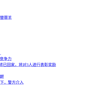
替罪羊
？
来竞争力
转已回家，将对3人进行表彰奖励
衅
下，警方介入