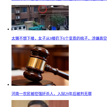
太懒不想下楼，女子从9楼扔下6个变质的桃子，涉嫌高
河南一农民被控强奸杀人，入狱29年后被判无罪