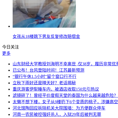
女孩从18楼跳下男友反复修改赔偿金
今日关注
更多
山东财经大学教授刘海明不幸离世 ,仅38岁，履历非常优
已公布！台风登陆时间！江苏最新预测
“银行午休1.5小时”留个窗口行不行
立秋下雨好还是晴天好？老话揭秘
重庆游客伊犁睡车内，被酒店收取150元引热议
滤镜碎了！曾经平价度假天堂的泰国为什么越来越危险？
太懒不想下楼，女子从9楼扔下6个变质的桃子，涉嫌高
河北馆陶回应拆除机关大院围墙：为方便群众停车
河南一农民被控强奸杀人，入狱29年后被判无罪