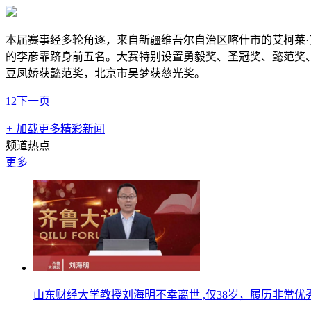
本届赛事经多轮角逐，来自新疆维吾尔自治区喀什市的艾柯莱
的李彦霏跻身前五名。大赛特别设置勇毅奖、圣冠奖、懿范奖
豆凤娇获懿范奖，北京市吴梦获慈光奖。
1
2
下一页
+
加载更多精彩新闻
频道热点
更多
山东财经大学教授刘海明不幸离世 ,仅38岁，履历非常优