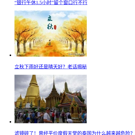
“银行午休1.5小时”留个窗口行不行
立秋下雨好还是晴天好？老话揭秘
滤镜碎了！曾经平价度假天堂的泰国为什么越来越危险？