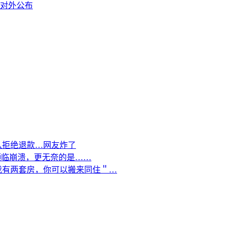
对外公布
队拒绝退款…网友炸了
濒临崩溃，更无奈的是……
我有两套房，你可以搬来同住＂…