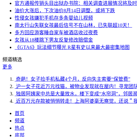
官方通报传销头目出狱办书院：相关调查进展情况将及时
油价大涨后，下次油价8月14日调整，或将下跌
性侵女孩嫌犯手机存多条婴幼儿视频
南太行山失联女孩最后信号不在山林，已失联超10天！
多方回应游客睡自家车被酒店收过夜费
女孩从18楼跳下男友反复修改赔偿金
《GTA6》玩法细节曝光 R星有史以来最大最密集地图
频道精选
更多
奇葩！女子捡手机私藏4个月，反向失主索要“保管费”
沪一女子花近万元找猫，被物业发现就在屋内！寻宠团
独居阿姨家中总是大量放水，楼下变成“水帘洞”，邻居
近百万元存款被悄悄转走！上海阿婆毫无察觉，还说＂
首页
频道
热点
底部