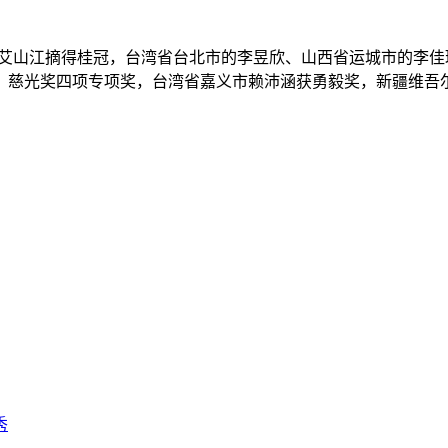
·艾山江摘得桂冠，台湾省台北市的李昱欣、山西省运城市的李
、慈光奖四项专项奖，台湾省嘉义市赖沛涵获勇毅奖，新疆维吾
秀