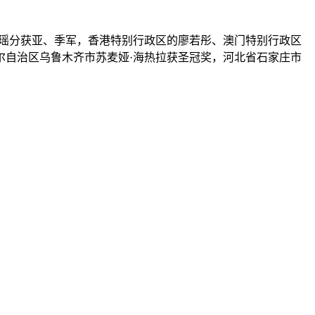
佳瑶分获亚、季军，香港特别行政区的廖若彤、澳门特别行政区
尔自治区乌鲁木齐市苏麦娅·海热拉获圣冠奖，河北省石家庄市