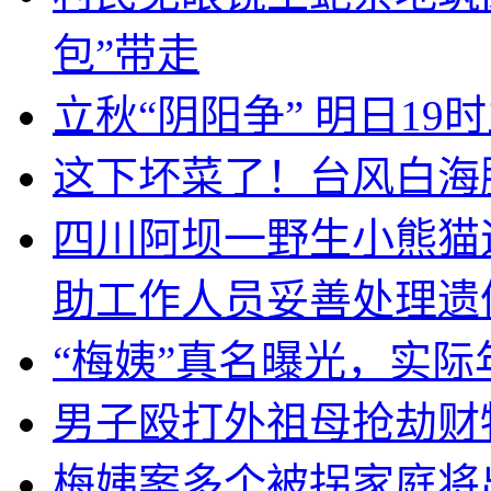
包”带走
立秋“阴阳争” 明日19
这下坏菜了！台风白海
四川阿坝一野生小熊猫
助工作人员妥善处理遗
“梅姨”真名曝光，实
男子殴打外祖母抢劫财
梅姨案多个被拐家庭将