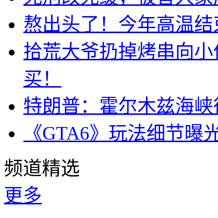
熬出头了！今年高温结
拾荒大爷扔掉烤串向小
买！
特朗普：霍尔木兹海峡
《GTA6》玩法细节曝
频道精选
更多