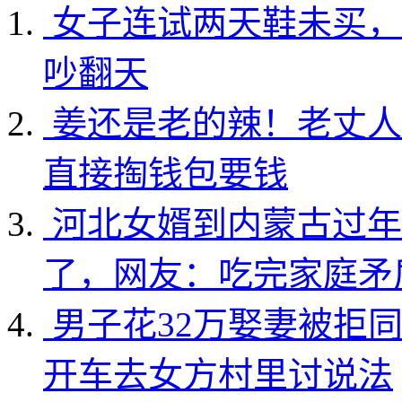
女子连试两天鞋未买，
吵翻天
姜还是老的辣！老丈人
直接掏钱包要钱
河北女婿到内蒙古过年
了，网友：吃完家庭矛
男子花32万娶妻被拒
开车去女方村里讨说法