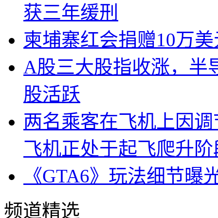
获三年缓刑
柬埔寨红会捐赠10万
A股三大股指收涨，半
股活跃
两名乘客在飞机上因调
飞机正处于起飞爬升阶
《GTA6》玩法细节曝
频道精选