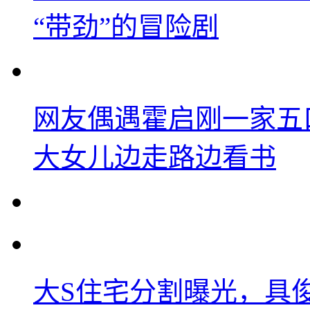
“带劲”的冒险剧
网友偶遇霍启刚一家五
大女儿边走路边看书
大S住宅分割曝光，具