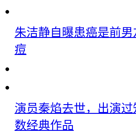
朱洁静自曝患癌是前男
痘
演员秦焰去世，出演过
数经典作品