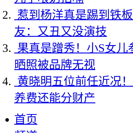
惹到杨洋真是踢到铁板
友：又丑又没演技
果真是蹭秀！小S女儿
晒照被品牌无视
黄晓明五位前任近况！
养费还能分财产
首页