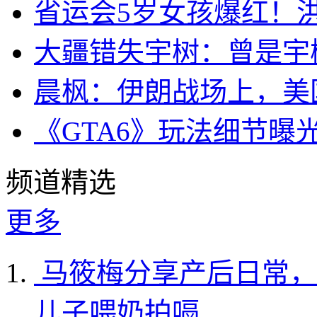
省运会5岁女孩爆红！
大疆错失宇树：曾是宇
晨枫：伊朗战场上，美
《GTA6》玩法细节曝
频道精选
更多
马筱梅分享产后日常，
儿子喂奶拍嗝