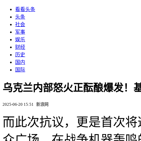
看看头条
头条
社会
军事
娱乐
财经
历史
国内
国际
乌克兰内部怒火正酝酿爆发！基
2025-06-20 15:51
新浪网
而此次抗议，更是首次将
众广场。在战争机器轰鸣