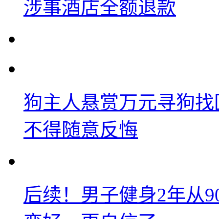
涉事酒店全额退款
狗主人悬赏万元寻狗找
不得随意反悔
后续！男子健身2年从9