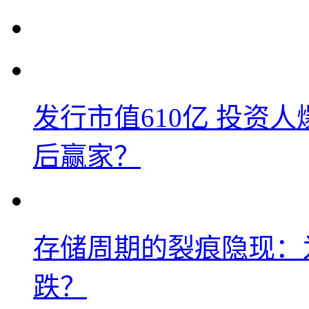
发行市值610亿 投资
后赢家？
存储周期的裂痕隐现：为
跌？