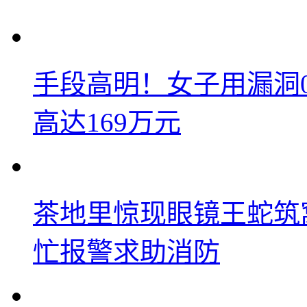
手段高明！女子用漏洞
高达169万元
茶地里惊现眼镜王蛇筑
忙报警求助消防