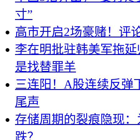
寸”
高市开启2场豪赌！评
李在明批驻韩美军拖延
是找替罪羊
三连阳！A股连续反弹下
尾声
存储周期的裂痕隐现：为
跌？