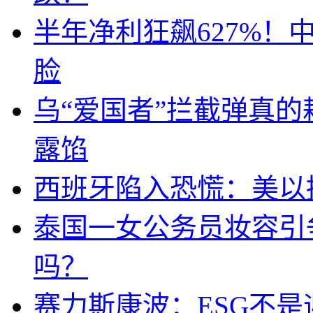
半年净利狂飙627%
脸
乌“爱国者”拦截弹真
露馅
西班牙陷入恐慌：美以搞
泰国一女公务员妆容引
吗？
赛力斯康波：ESG不