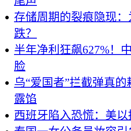
尾声
存储周期的裂痕隐现：为
跌？
半年净利狂飙627%
脸
乌“爱国者”拦截弹真
露馅
西班牙陷入恐慌：美以搞