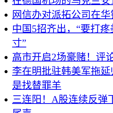
在德国机场的乌克兰安1
网信办对派拓公司在华
中国5招齐出，“要打
寸”
高市开启2场豪赌！评
李在明批驻韩美军拖延
是找替罪羊
三连阳！A股连续反弹下