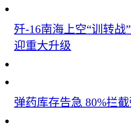
歼-16南海上空“训转
迎重大升级
弹药库存告急 80%拦