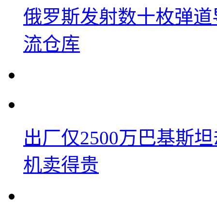
俄罗斯发射数十枚弹道
流仓库
出厂仅2500万巴基斯
机卖得贵