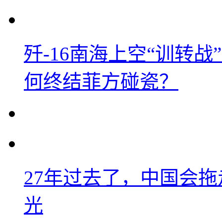
歼-16南海上空“训转
何终结菲方碰瓷？
27年过去了，中国会
光