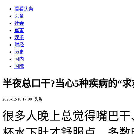
看看头条
头条
社会
军事
娱乐
财经
历史
国内
国际
半夜总口干?当心5种疾病的“求
2025-12-10 17:00
头条
很多人晚上总觉得嘴巴干
杯水下肚才舒服点。多数