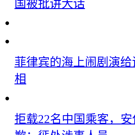
国被批讲大话
菲律宾的海上闹剧演给
相
拒载22名中国乘客，安