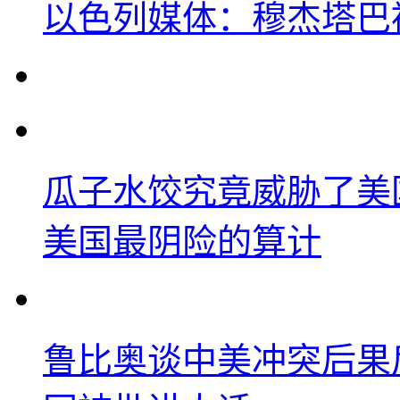
以色列媒体：穆杰塔巴
瓜子水饺究竟威胁了美
美国最阴险的算计
鲁比奥谈中美冲突后果