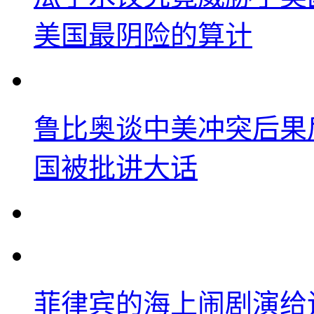
美国最阴险的算计
鲁比奥谈中美冲突后果
国被批讲大话
菲律宾的海上闹剧演给