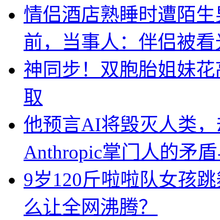
情侣酒店熟睡时遭陌生
前，当事人：伴侣被看
神同步！双胞胎姐妹花
取
他预言AI将毁灭人类
Anthropic掌门人的矛
9岁120斤啦啦队女孩
么让全网沸腾？