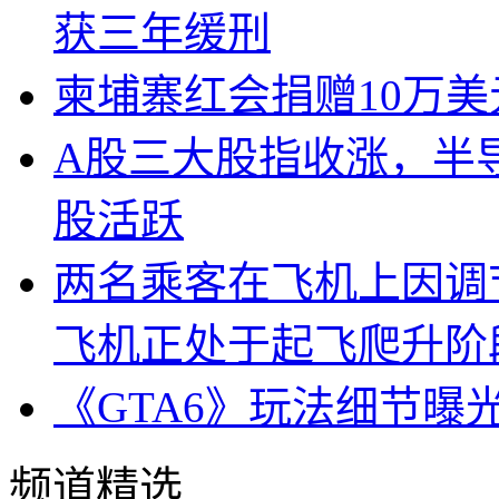
获三年缓刑
柬埔寨红会捐赠10万
A股三大股指收涨，半
股活跃
两名乘客在飞机上因调
飞机正处于起飞爬升阶
《GTA6》玩法细节曝
频道精选