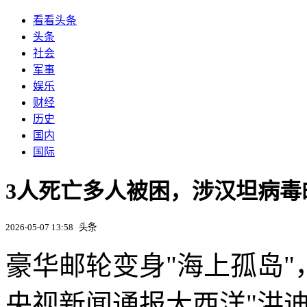
看看头条
头条
社会
军事
娱乐
财经
历史
国内
国际
3人死亡多人被困，涉汉坦病毒
2026-05-07 13:58
头条
豪华邮轮变身"海上孤岛
央视新闻通报大西洋"洪