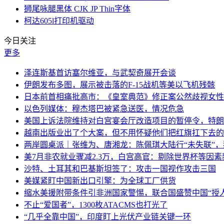
狮尾咏腿黑体 CJK JP Thin字体
柯达605l打印机驱动
今日关注
更多
泽连斯基首访塞尔维亚，与武契奇展开会谈
伊朗发布多图，展示被击落的F-15战机等美以飞机残骸
日本前首相痛批高市：《皇室典范》修正案公然歧视女性
以色列媒体：穆杰塔巴被紧急送医，情况危急
美国上诉法院维持对白宫宴会厅改造项目的暂停令，特朗
越南出版业出了个大案，但不用怀疑他们把红旗扛下去的
两岸圆桌派｜张维为、唐湘龙：陈佩琪大陆行“未失联”
美7月非农就业骤减2.3万，白宫高官：剔除世界杯等因
沙特、土耳其和巴基斯坦签了：攻击一国视作攻击三国
美媒紧盯中国新出口引擎：为全球工厂供货
缩水美援附带条件引非洲国家警惕，联合国盛赞中国“授人
不止“爱国者”，1300枚ATACMS也打光了
“几乎全靠中国”，印度盯上光伏产业链关键一环