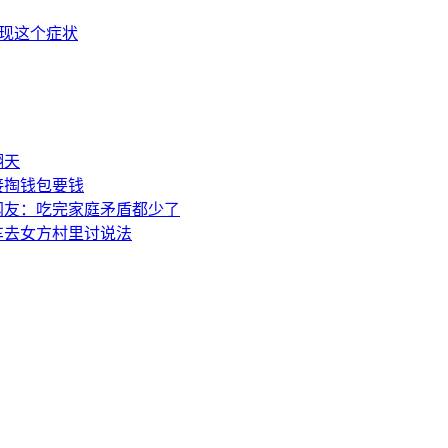
出现这个症状
翻天
接掏钱包要钱
网友：吃完家庭矛盾都少了
车去女方村里讨说法