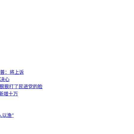
普：将上诉
决心
，狠狠打了民进党的脸
素新增十万
以渔”