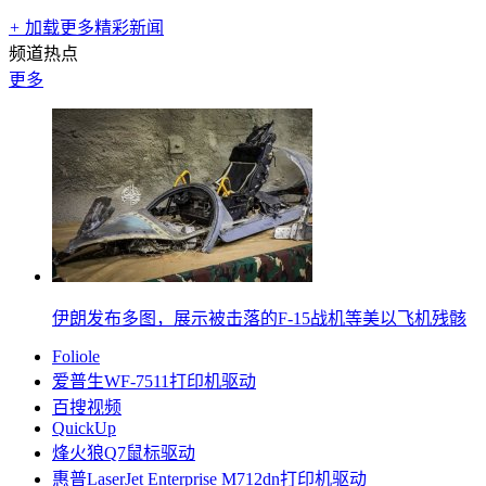
+
加载更多精彩新闻
频道热点
更多
伊朗发布多图，展示被击落的F-15战机等美以飞机残骸
Foliole
爱普生WF‑7511打印机驱动
百搜视频
QuickUp
烽火狼Q7鼠标驱动
惠普LaserJet Enterprise M712dn打印机驱动