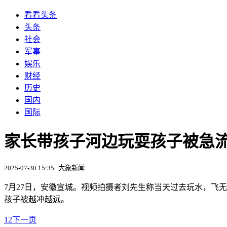
看看头条
头条
社会
军事
娱乐
财经
历史
国内
国际
家长带孩子河边玩耍孩子被急流
2025-07-30 15:35
大象新闻
7月27日，安徽宣城。视频拍摄者刘先生称当天过去玩水，飞
孩子被越冲越远。
1
2
下一页