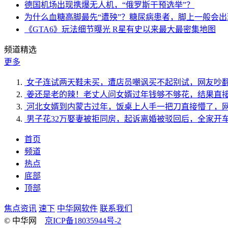
德国机场出现携爆无人机，“俄罗斯干预选举”？
为什么血糖高脚最先“遭殃”？糖尿病患者，脚上一般会
《GTA6》玩法细节曝光 R星有史以来最大最密集地图
频道精选
更多
女子连试两天鞋未买，遭店员嘲讽买不起别试，网友吵
姜还是老的辣！老丈人问女婿过年钱够不够花，结果直
河北女婿到内蒙古过年，饭桌上人手一把刀直接懵了，
男子花32万娶妻被拒同房，起诉离婚被驳回后，全家开
首页
频道
热点
底部
顶部
焦点资讯
速下
中华网软件
联系我们
© 中华网
京ICP备18035944号-2