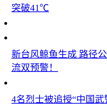
突破41℃
新台风鲸鱼生成 路径
流双预警！
4名烈士被追授“中国武