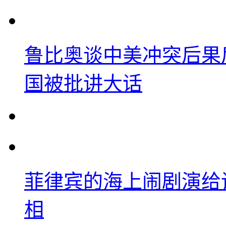
鲁比奥谈中美冲突后果
国被批讲大话
菲律宾的海上闹剧演给
相