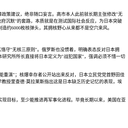
障政策建议，绝非随口妄言。高市本人此前就长期主张修改"无
政府沉默"的套路，本质就是在测试国际社会反应，为日本突破
造约6000枚核弹头，其拥核野心从来都不是空穴来风。
其恪守"无核三原则"。俄罗斯也没惯着，明确表态反对日本拥
研究所所长直接将日本定义为"战犯国家"，强调必须不惜一切
不能重演"；核爆幸存者公开站出来反对，日本立民党党首野田佳
学教授里查德·莫拉莱斯指出这是日本缺乏历史记忆的表现，埃
实现目标，至少能推进再军事化进程。毕竟长期以来，美国在亚