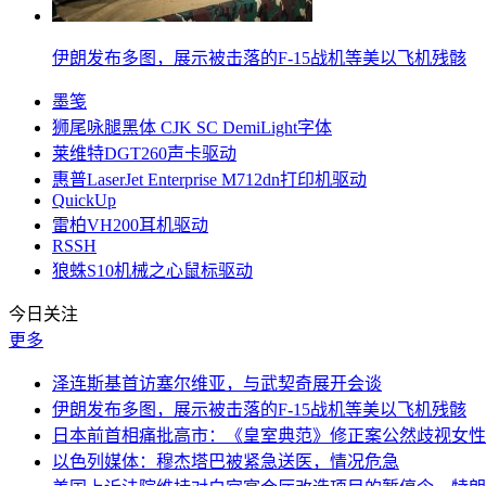
伊朗发布多图，展示被击落的F-15战机等美以飞机残骸
墨笺
狮尾咏腿黑体 CJK SC DemiLight字体
莱维特DGT260声卡驱动
惠普LaserJet Enterprise M712dn打印机驱动
QuickUp
雷柏VH200耳机驱动
RSSH
狼蛛S10机械之心鼠标驱动
今日关注
更多
泽连斯基首访塞尔维亚，与武契奇展开会谈
伊朗发布多图，展示被击落的F-15战机等美以飞机残骸
日本前首相痛批高市：《皇室典范》修正案公然歧视女性
以色列媒体：穆杰塔巴被紧急送医，情况危急