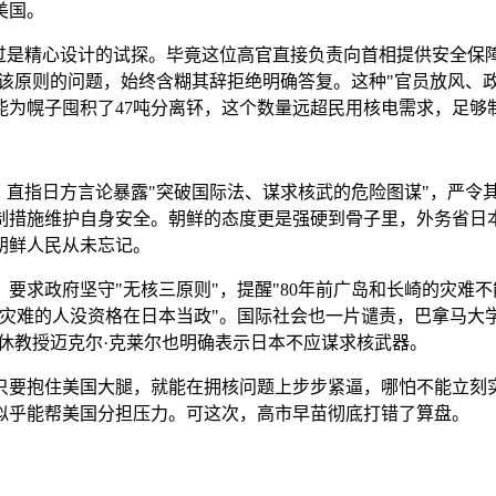
美国。
过是精心设计的试探。毕竟这位高官直接负责向首相提供安全保
守该原则的问题，始终含糊其辞拒绝明确答复。这种"官员放风、
为幌子囤积了47吨分离钚，这个数量远超民用核电需求，足够制
，直指日方言论暴露"突破国际法、谋求核武的危险图谋"，严令
制措施维护自身安全。朝鲜的态度更是强硬到骨子里，外务省日本
，朝鲜人民从未忘记。
要求政府坚守"无核三原则"，提醒"80年前广岛和长崎的灾难
灾难的人没资格在日本当政"。国际社会也一片谴责，巴拿马大
休教授迈克尔·克莱尔也明确表示日本不应谋求核武器。
只要抱住美国大腿，就能在拥核问题上步步紧逼，哪怕不能立刻
似乎能帮美国分担压力。可这次，高市早苗彻底打错了算盘。