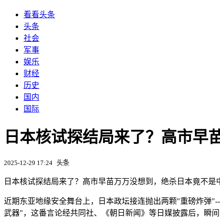
看看头条
头条
社会
军事
娱乐
财经
历史
国内
国际
日本核试探结局来了？高市早
2025-12-29 17:24
头条
日本核试探结局来了？高市早苗万万没想到，绝杀日本竟不是
近期东亚地缘安全舞台上，日本政坛接连抛出两颗"重磅炸弹"
武器"，这番言论经共同社、《朝日新闻》等日媒披露后，瞬