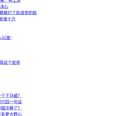
普：将上诉
决心
，狠狠打了民进党的脸
素新增十万
以渔”
出现这个症状
一个下马威？
部只回一句话
中国冷静了？
还有更大野心