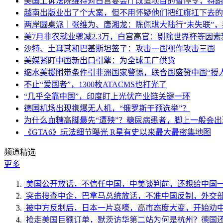
美国上诉法院维持对白宫宴会厅改造项目的暂停令，特朗
越南出版业出了个大案，但不用怀疑他们把红旗扛下去的
两岸圆桌派｜张维为、唐湘龙：陈佩琪大陆行“未失联”
美7月非农就业骤减2.3万，白宫高官：剔除世界杯等因
沙特、土耳其和巴基斯坦签了：攻击一国视作攻击三国
美媒紧盯中国新出口引擎：为全球工厂供货
缩水美援附带条件引非洲国家警惕，联合国盛赞中国“授人
不止“爱国者”，1300枚ATACMS也打光了
“几乎全靠中国”，印度盯上光伏产业链关键一环
德国机场出现携爆无人机，“俄罗斯干预选举”？
为什么血糖高脚最先“遭殃”？糖尿病患者，脚上一般会
《GTA6》玩法细节曝光 R星有史以来最大最密集地图
频道精选
更多
美国公开放话，不信任中国，中美谈判前，还想给中国
突击搜查中企，巴拿马总统放话，不准中国反制，外交
被中方反制后，日本一片哀嚎，高市态度大变，开始劝
抢走美国巨额订单，默茨访华第二站为何是杭州？德国