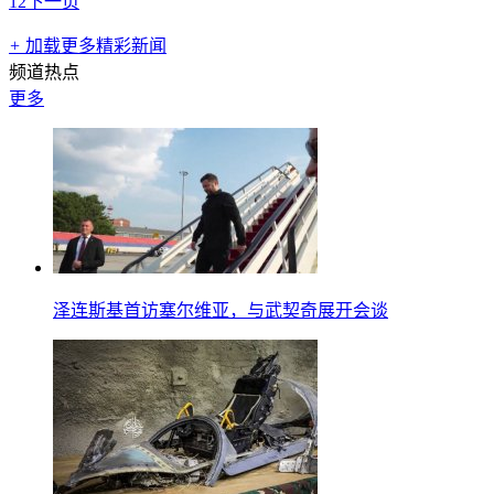
1
2
下一页
+
加载更多精彩新闻
频道热点
更多
泽连斯基首访塞尔维亚，与武契奇展开会谈