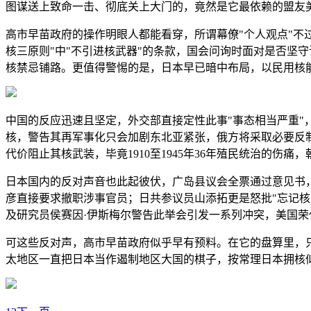
图谋送上致命一击、彻底关上大门的，竟然是它最依赖的盟友
高市早苗政府的操作明眼人都能看穿，所谓幕僚"个人观点"不
核三原则"中"不引进核武器"的条款，国会问询时面对是否坚
核禁忌铺路。更值得警惕的是，日本早已暗中布局，以民用核能
中国的反应迅速且坚定，外交部直接定性此事"事态相当严重"
核，警告其再军事化只会加剧东北亚紧张，俄方将采取必要反
代价阻止其核武装，毕竟1910至1945年36年殖民统治的伤痛
日本国内的反对声音也此起彼伏，广岛县议会全票通过意见书，
彦直接要求撤职涉事官员；日共参议员山添拓更是怒批"忘记核
及研究员侯赛因·伊斯梅尔警告此举会引发一系列冲突，美国荣
可这些反对声，高市早苗政府似乎早有预料。在它的盘算里，
太地区一直把日本当作遏制地区大国的棋子，按常理日本拥核