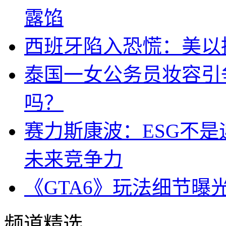
露馅
西班牙陷入恐慌：美以搞
泰国一女公务员妆容引
吗？
赛力斯康波：ESG不
未来竞争力
《GTA6》玩法细节曝
频道精选