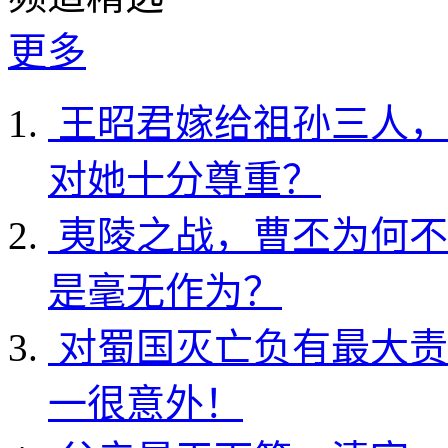
更多
王昭君嫁给祖孙三人，
对她十分尊重？
夷陵之战，曹丕为何不
是毫无作为？
对蜀国灭亡负有最大责
一很意外！