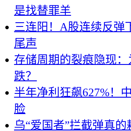
是找替罪羊
三连阳！A股连续反弹下
尾声
存储周期的裂痕隐现：为
跌？
半年净利狂飙627%
脸
乌“爱国者”拦截弹真