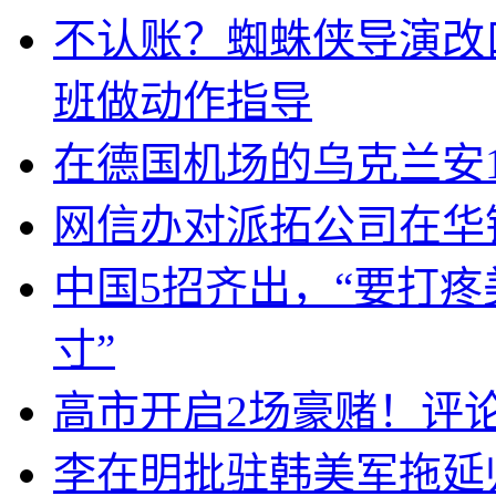
不认账？蜘蛛侠导演改
班做动作指导
在德国机场的乌克兰安1
网信办对派拓公司在华
中国5招齐出，“要打
寸”
高市开启2场豪赌！评
李在明批驻韩美军拖延