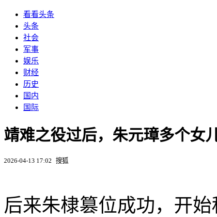
看看头条
头条
社会
军事
娱乐
财经
历史
国内
国际
靖难之役过后，朱元璋多个女儿
2026-04-13 17:02
搜狐
后来朱棣篡位成功，开始