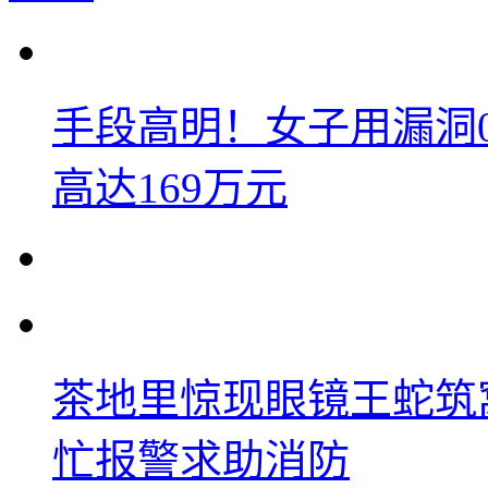
手段高明！女子用漏洞
高达169万元
茶地里惊现眼镜王蛇筑
忙报警求助消防