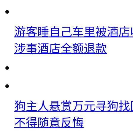
游客睡自己车里被酒店
涉事酒店全额退款
狗主人悬赏万元寻狗找
不得随意反悔