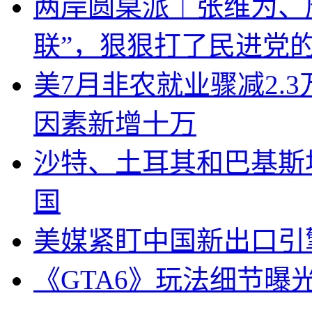
两岸圆桌派｜张维为、
联”，狠狠打了民进党
美7月非农就业骤减2.
因素新增十万
沙特、土耳其和巴基斯
国
美媒紧盯中国新出口引
《GTA6》玩法细节曝