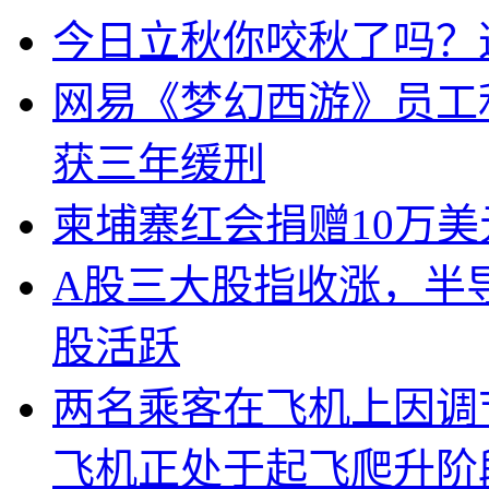
今日立秋你咬秋了吗？
网易《梦幻西游》员工
获三年缓刑
柬埔寨红会捐赠10万
A股三大股指收涨，半
股活跃
两名乘客在飞机上因调
飞机正处于起飞爬升阶