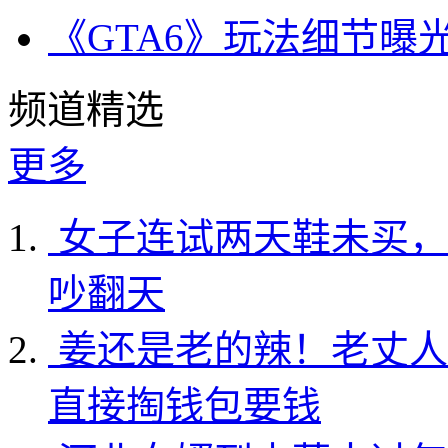
《GTA6》玩法细节曝
频道精选
更多
女子连试两天鞋未买，
吵翻天
姜还是老的辣！老丈人
直接掏钱包要钱